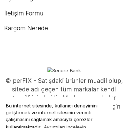
İletişim Formu
Kargom Nerede
© perFIX - Satışdaki ürünler muadil olup,
sitede adı geçen tüm markalar kendi
tescilli isimleridir. Marka ve modeller
parça uyumluluklarının belirlenmesi için
Bu internet sitesinde, kullanıcı deneyimini
geliştirmek ve internet sitesinin verimli
kullanılmıştır.
çalışmasını sağlamak amacıyla çerezler
ile
ideasoft
e-
kullanılmaktadır.
Ayrıntıları inceleyin.