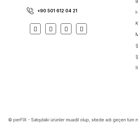
B
+90 501 612 04 21
H
K
M
Ş
Ş
İ
© perFIX - Satışdaki ürünler muadil olup, sitede adı geçen tüm mark