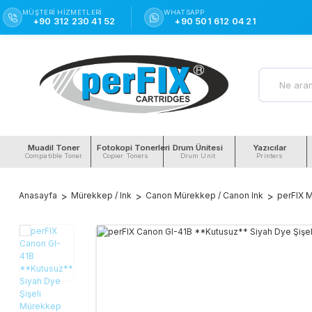
MÜŞTERI HIZMETLERI
WHATSAPP
+90 312 230 41 52
+90 501 612 04 21
Muadil Toner
Fotokopi Tonerleri
Drum Ünitesi
Yazıcılar
Compatible Toner
Copier Toners
Drum Unit
Printers
Anasayfa
Mürekkep / Ink
Canon Mürekkep / Canon Ink
perFIX M