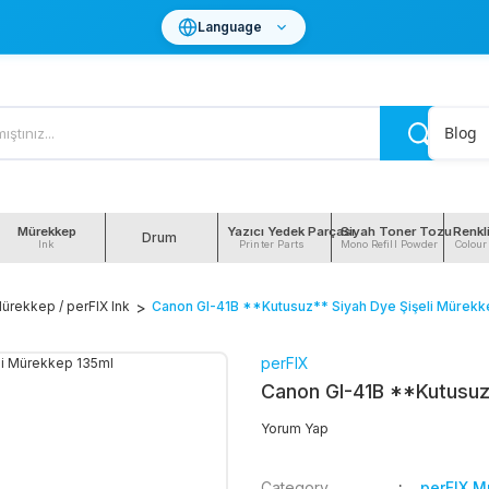
Language
Blog
Mürekkep
Yazıcı Yedek Parçası
Siyah Toner Tozu
Renkl
Drum
Ink
Printer Parts
Mono Refill Powder
Colour
ürekkep / perFIX Ink
Canon GI-41B **Kutusuz** Siyah Dye Şişeli Mürekk
perFIX
Canon GI-41B **Kutusuz
Yorum Yap
Category
perFIX M