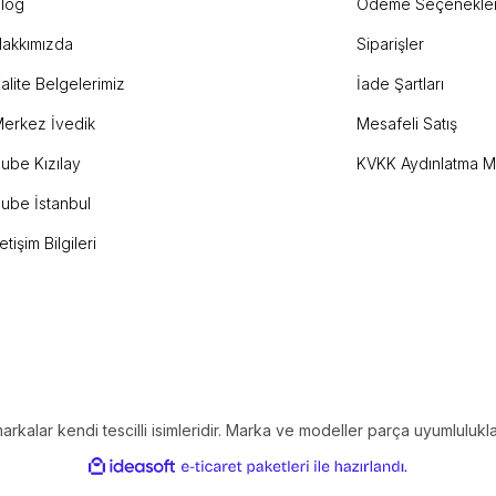
log
Ödeme Seçenekler
akkımızda
Siparişler
Gönder
alite Belgelerimiz
İade Şartları
erkez İvedik
Mesafeli Satış
ube Kızılay
KVKK Aydınlatma M
ube İstanbul
letişim Bilgileri
alar kendi tescilli isimleridir. Marka ve modeller parça uyumlulukların
ile
ideasoft
e-
hazırlandı.
ticaret