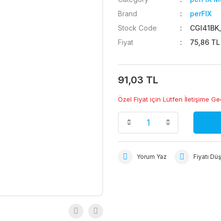
Brand
perFIX
Stock Code
CGI41BK
Fiyat
75,86 TL
91,03 TL
Özel Fiyat için Lütfen İletişime Ge
Yorum Yaz
Fiyatı Dü