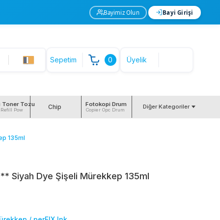
Bayimiz Olun
Bayi Girişi
Sepetim
0
Üyelik
i Toner Tozu
Fotokopi Drum
Chip
Diğer Kategoriler
 Refill Pow
Copier Opc Drum
ep 135ml
** Siyah Dye Şişeli Mürekkep 135ml
ürekkep / perFIX Ink