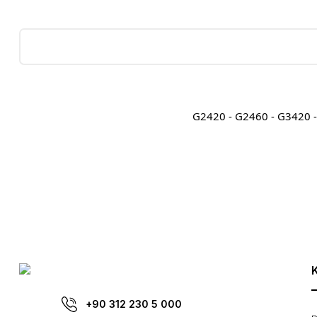
G2420 - G2460 - G3420 -
Bu ürünün fiyat bilgisi, resim, ürün açıklamalarında ve diğer konula
Görüş ve önerileriniz için teşekkür ederiz.
Ürün resmi kalitesiz, bozuk veya görüntülenemiyor.
Ürün açıklamasında eksik bilgiler bulunuyor.
Ürün bilgilerinde hatalar bulunuyor.
Ürün fiyatı diğer sitelerden daha pahalı.
Bu ürüne benzer farklı alternatifler olmalı.
+90 312 230 5 000