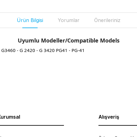
Ürün Bilgisi
Yorumlar
Önerileriniz
Uyumlu Modeller/Compatible Models
 G3460 - G 2420 - G 3420 PG41 - PG-41
rda yetersiz gördüğünüz noktaları öneri formunu kullanarak tarafımıza ilet
Bu ürüne ilk yorumu siz yapın!
Yorum Yaz
Kurumsal
Alışveriş