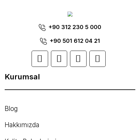
Görüş ve önerileriniz için teşekkür ederiz.
Yorum Yaz
+90 312 230 5 000
Ürün resmi kalitesiz, bozuk veya
görüntülenemiyor.
+90 501 612 04 21
Ürün açıklamasında eksik bilgiler bulunuyor.
Ürün bilgilerinde hatalar bulunuyor.
Kurumsal
Ürün fiyatı diğer sitelerden daha pahalı.
Bu ürüne benzer farklı alternatifler olmalı.
Blog
Hakkımızda