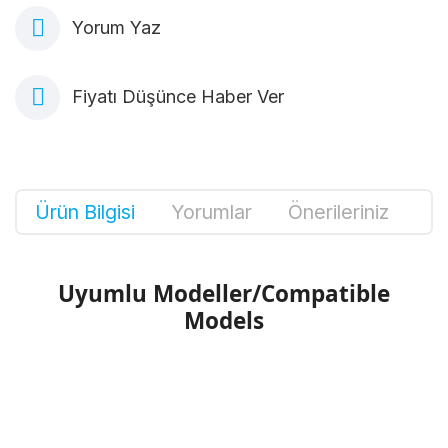
Yorum Yaz
Fiyatı Düşünce Haber Ver
Ürün Bilgisi
Yorumlar
Önerileriniz
Uyumlu Modeller/Compatible
Models
Bu ürünün fiyat bilgisi, resim, ürün
açıklamalarında ve diğer konularda yetersiz
Bu ürüne ilk yorumu siz yapın!
gördüğünüz noktaları öneri formunu kullanarak
tarafımıza iletebilirsiniz.