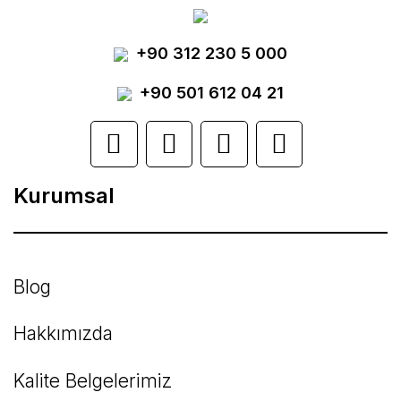
Yorum Yaz
+90 312 230 5 000
Ürün resmi kalitesiz, bozuk veya
görüntülenemiyor.
+90 501 612 04 21
Ürün açıklamasında eksik bilgiler bulunuyor.
Ürün bilgilerinde hatalar bulunuyor.
Kurumsal
Ürün fiyatı diğer sitelerden daha pahalı.
Bu ürüne benzer farklı alternatifler olmalı.
Blog
Hakkımızda
Kalite Belgelerimiz
Gönder