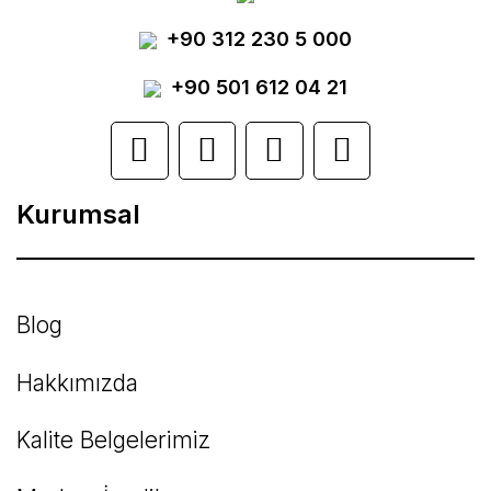
Yorum Yaz
+90 312 230 5 000
Ürün resmi kalitesiz, bozuk veya
görüntülenemiyor.
+90 501 612 04 21
Ürün açıklamasında eksik bilgiler bulunuyor.
Ürün bilgilerinde hatalar bulunuyor.
Kurumsal
Ürün fiyatı diğer sitelerden daha pahalı.
Bu ürüne benzer farklı alternatifler olmalı.
Blog
Hakkımızda
Kalite Belgelerimiz
Gönder