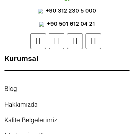
Yorum Yaz
+90 312 230 5 000
Ürün resmi kalitesiz, bozuk veya
görüntülenemiyor.
+90 501 612 04 21
Ürün açıklamasında eksik bilgiler bulunuyor.
Ürün bilgilerinde hatalar bulunuyor.
Kurumsal
Ürün fiyatı diğer sitelerden daha pahalı.
Bu ürüne benzer farklı alternatifler olmalı.
Blog
Hakkımızda
Kalite Belgelerimiz
Gönder