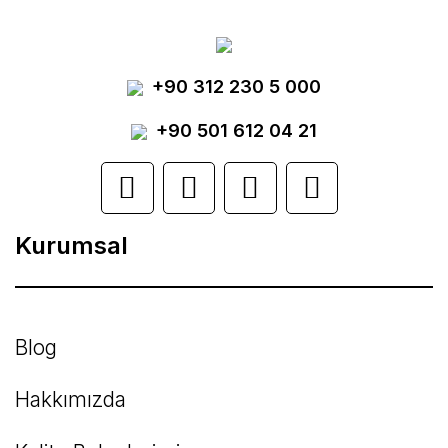
Görüş ve önerileriniz için teşekkür ederiz.
Yorum Yaz
+90 312 230 5 000
Ürün resmi kalitesiz, bozuk veya
görüntülenemiyor.
+90 501 612 04 21
Ürün açıklamasında eksik bilgiler bulunuyor.
Ürün bilgilerinde hatalar bulunuyor.
Kurumsal
Ürün fiyatı diğer sitelerden daha pahalı.
Bu ürüne benzer farklı alternatifler olmalı.
Blog
Hakkımızda