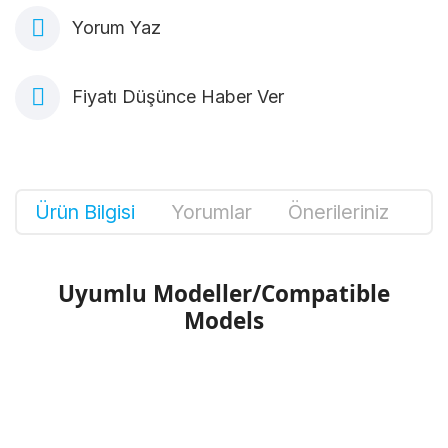
Yorum Yaz
Fiyatı Düşünce Haber Ver
Ürün Bilgisi
Yorumlar
Önerileriniz
Uyumlu Modeller/Compatible
Models
Bu ürünün fiyat bilgisi, resim, ürün
açıklamalarında ve diğer konularda yetersiz
Bu ürüne ilk yorumu siz yapın!
gördüğünüz noktaları öneri formunu kullanarak
tarafımıza iletebilirsiniz.