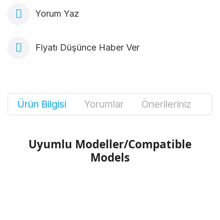
Yorum Yaz
Fiyatı Düşünce Haber Ver
Ürün Bilgisi
Yorumlar
Önerileriniz
Uyumlu Modeller/Compatible
Models
Bu ürünün fiyat bilgisi, resim, ürün
açıklamalarında ve diğer konularda yetersiz
Bu ürüne ilk yorumu siz yapın!
gördüğünüz noktaları öneri formunu kullanarak
tarafımıza iletebilirsiniz.