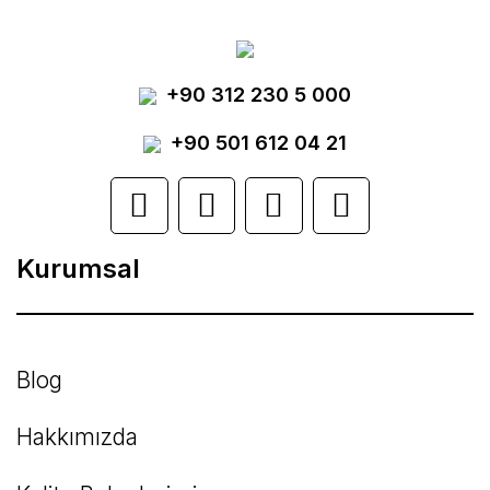
Görüş ve önerileriniz için teşekkür ederiz.
Yorum Yaz
+90 312 230 5 000
Ürün resmi kalitesiz, bozuk veya
görüntülenemiyor.
+90 501 612 04 21
Ürün açıklamasında eksik bilgiler bulunuyor.
Ürün bilgilerinde hatalar bulunuyor.
Kurumsal
Ürün fiyatı diğer sitelerden daha pahalı.
Bu ürüne benzer farklı alternatifler olmalı.
Blog
Hakkımızda