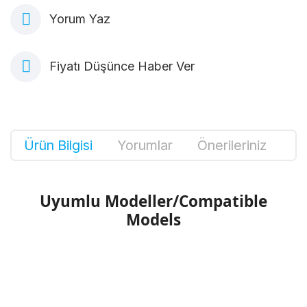
Yorum Yaz
Fiyatı Düşünce Haber Ver
Ürün Bilgisi
Yorumlar
Önerileriniz
Uyumlu Modeller/Compatible
Models
Bu ürünün fiyat bilgisi, resim, ürün
açıklamalarında ve diğer konularda yetersiz
Bu ürüne ilk yorumu siz yapın!
gördüğünüz noktaları öneri formunu kullanarak
tarafımıza iletebilirsiniz.