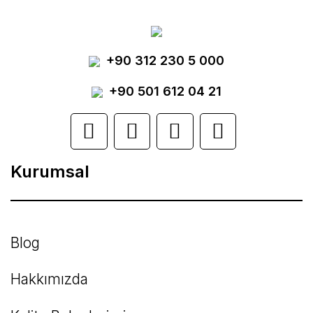
Görüş ve önerileriniz için teşekkür ederiz.
Yorum Yaz
+90 312 230 5 000
Ürün resmi kalitesiz, bozuk veya
görüntülenemiyor.
+90 501 612 04 21
Ürün açıklamasında eksik bilgiler bulunuyor.
Ürün bilgilerinde hatalar bulunuyor.
Kurumsal
Ürün fiyatı diğer sitelerden daha pahalı.
Bu ürüne benzer farklı alternatifler olmalı.
Blog
Hakkımızda