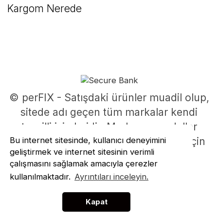
Kargom Nerede
© perFIX - Satışdaki ürünler muadil olup,
sitede adı geçen tüm markalar kendi
tescilli isimleridir. Marka ve modeller
Bu internet sitesinde, kullanıcı deneyimini
parça uyumluluklarının belirlenmesi için
geliştirmek ve internet sitesinin verimli
kullanılmıştır.
çalışmasını sağlamak amacıyla çerezler
ile
ideasoft
e-
kullanılmaktadır.
Ayrıntıları inceleyin.
hazırlandı
ticaret
paketleri
Kapat