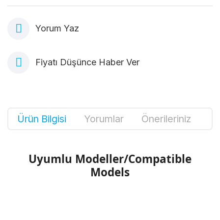
Yorum Yaz
Fiyatı Düşünce Haber Ver
Ürün Bilgisi
Yorumlar
Önerileriniz
Uyumlu Modeller/Compatible
Models
Bu ürünün fiyat bilgisi, resim, ürün
açıklamalarında ve diğer konularda yetersiz
Bu ürüne ilk yorumu siz yapın!