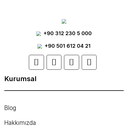
gördüğünüz noktaları öneri formunu kullanarak
tarafımıza iletebilirsiniz.
Görüş ve önerileriniz için teşekkür ederiz.
Yorum Yaz
+90 312 230 5 000
Ürün resmi kalitesiz, bozuk veya
görüntülenemiyor.
+90 501 612 04 21
Ürün açıklamasında eksik bilgiler bulunuyor.
Ürün bilgilerinde hatalar bulunuyor.
Kurumsal
Ürün fiyatı diğer sitelerden daha pahalı.
Bu ürüne benzer farklı alternatifler olmalı.
Blog
Hakkımızda