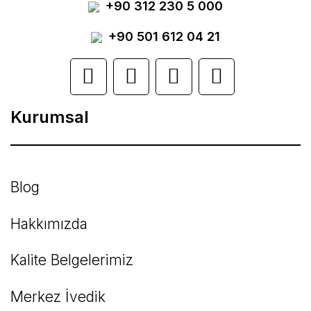
+90 312 230 5 000
Ürün resmi kalitesiz, bozuk veya
görüntülenemiyor.
+90 501 612 04 21
Ürün açıklamasında eksik bilgiler bulunuyor.
Ürün bilgilerinde hatalar bulunuyor.
Kurumsal
Ürün fiyatı diğer sitelerden daha pahalı.
Bu ürüne benzer farklı alternatifler olmalı.
Blog
Hakkımızda
Kalite Belgelerimiz
Gönder
Merkez İvedik