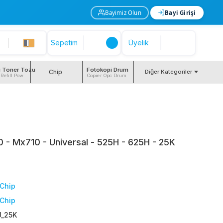
Bayimiz Olun
Bayi Girişi
Sepetim
Üyelik
i Toner Tozu
Fotokopi Drum
Chip
Diğer Kategoriler
 Refill Pow
Copier Opc Drum
- Mx710 - Universal - 525H - 625H - 25K
Chip
Chip
_25K