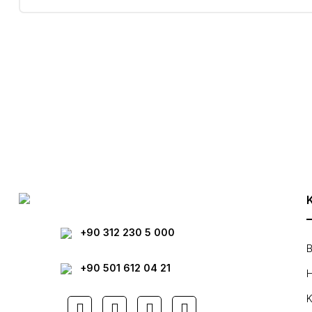
Bu ürünün fiyat bilgisi, resim, ürün açıklamalarında ve diğer konula
Görüş ve önerileriniz için teşekkür ederiz.
Ürün resmi kalitesiz, bozuk veya görüntülenemiyor.
Ürün açıklamasında eksik bilgiler bulunuyor.
Ürün bilgilerinde hatalar bulunuyor.
Ürün fiyatı diğer sitelerden daha pahalı.
Bu ürüne benzer farklı alternatifler olmalı.
+90 312 230 5 000
B
+90 501 612 04 21
H
K