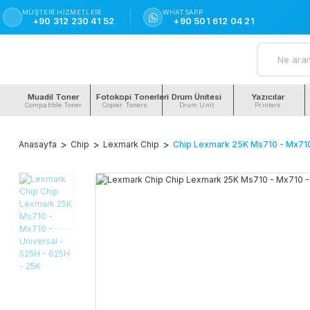
MÜŞTERI HIZMETLERI
WHATSAPP
+90 312 230 41 52
+90 501 612 04 21
Muadil Toner
Fotokopi Tonerleri
Drum Ünitesi
Yazıcılar
Compatible Toner
Copier Toners
Drum Unit
Printers
Anasayfa
Chip
Lexmark Chip
Chip Lexmark 25K Ms710 - Mx710 