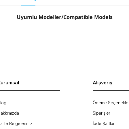
Uyumlu Modeller/Compatible Models
rda yetersiz gördüğünüz noktaları öneri formunu kullanarak tarafımıza ilet
Bu ürüne ilk yorumu siz yapın!
Yorum Yaz
Kurumsal
Alışveriş
log
Ödeme Seçenekler
akkımızda
Siparişler
Gönder
alite Belgelerimiz
İade Şartları