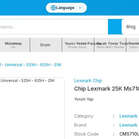
Language
Blog
Mürekkep
Yazıcı Yedek Parçası
Siyah Toner Tozu
Renkl
Drum
Ink
Printer Parts
Mono Refill Powder
Colour
- Universal - 525H - 625H - 25K
Lexmark Chip
Chip Lexmark 25K Ms710 
Yorum Yap
Category
Lexmark 
Brand
Lexmark 
Stock Code
CMS710U