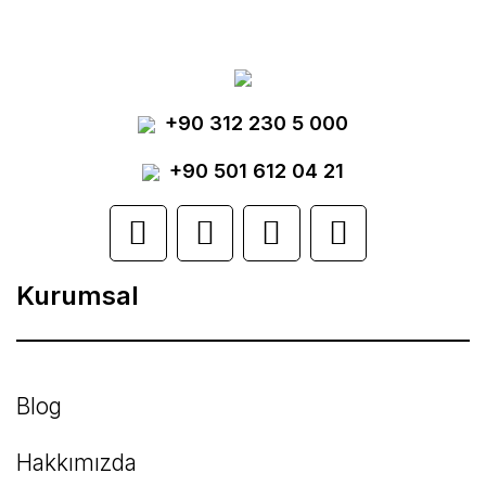
tarafımıza iletebilirsiniz.
Görüş ve önerileriniz için teşekkür ederiz.
Yorum Yaz
+90 312 230 5 000
Ürün resmi kalitesiz, bozuk veya
görüntülenemiyor.
+90 501 612 04 21
Ürün açıklamasında eksik bilgiler bulunuyor.
Ürün bilgilerinde hatalar bulunuyor.
Kurumsal
Ürün fiyatı diğer sitelerden daha pahalı.
Bu ürüne benzer farklı alternatifler olmalı.
Blog
Hakkımızda