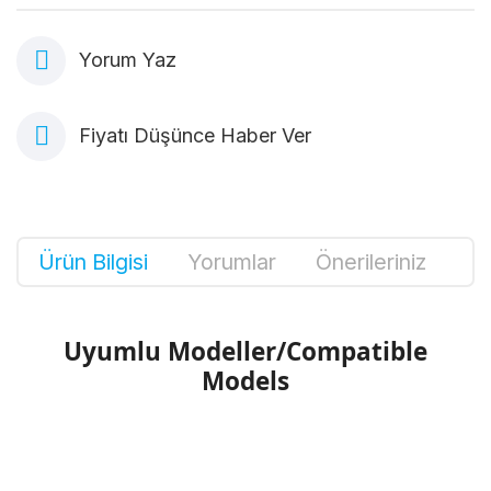
Yorum Yaz
Fiyatı Düşünce Haber Ver
Ürün Bilgisi
Yorumlar
Önerileriniz
Uyumlu Modeller/Compatible
Models
Bu ürünün fiyat bilgisi, resim, ürün
açıklamalarında ve diğer konularda yetersiz
Bu ürüne ilk yorumu siz yapın!
gördüğünüz noktaları öneri formunu kullanarak