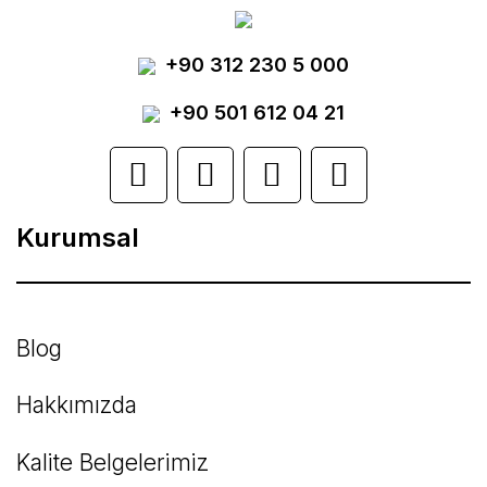
Yorum Yaz
+90 312 230 5 000
Ürün resmi kalitesiz, bozuk veya
görüntülenemiyor.
+90 501 612 04 21
Ürün açıklamasında eksik bilgiler bulunuyor.
Ürün bilgilerinde hatalar bulunuyor.
Kurumsal
Ürün fiyatı diğer sitelerden daha pahalı.
Bu ürüne benzer farklı alternatifler olmalı.
Blog
Hakkımızda
Kalite Belgelerimiz
Gönder