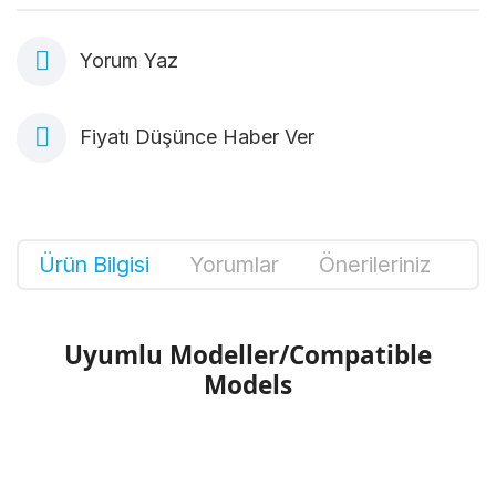
Yorum Yaz
Fiyatı Düşünce Haber Ver
Ürün Bilgisi
Yorumlar
Önerileriniz
Uyumlu Modeller/Compatible
Models
Bu ürünün fiyat bilgisi, resim, ürün
açıklamalarında ve diğer konularda yetersiz
Bu ürüne ilk yorumu siz yapın!
gördüğünüz noktaları öneri formunu kullanarak