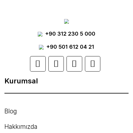
tarafımıza iletebilirsiniz.
Görüş ve önerileriniz için teşekkür ederiz.
Yorum Yaz
+90 312 230 5 000
Ürün resmi kalitesiz, bozuk veya
görüntülenemiyor.
+90 501 612 04 21
Ürün açıklamasında eksik bilgiler bulunuyor.
Ürün bilgilerinde hatalar bulunuyor.
Kurumsal
Ürün fiyatı diğer sitelerden daha pahalı.
Bu ürüne benzer farklı alternatifler olmalı.
Blog
Hakkımızda