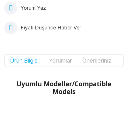
Yorum Yaz
Fiyatı Düşünce Haber Ver
Ürün Bilgisi
Yorumlar
Önerileriniz
Uyumlu Modeller/Compatible
Models
Bu ürünün fiyat bilgisi, resim, ürün
açıklamalarında ve diğer konularda yetersiz
Bu ürüne ilk yorumu siz yapın!
gördüğünüz noktaları öneri formunu kullanarak
tarafımıza iletebilirsiniz.