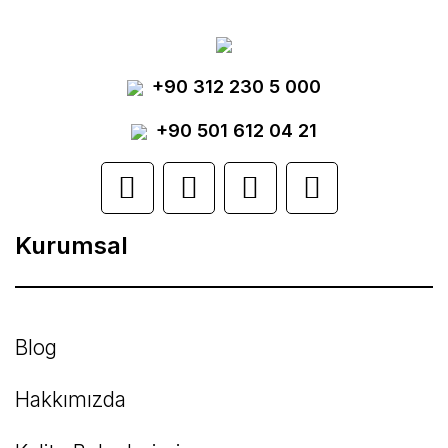
Görüş ve önerileriniz için teşekkür ederiz.
Yorum Yaz
+90 312 230 5 000
Ürün resmi kalitesiz, bozuk veya
görüntülenemiyor.
+90 501 612 04 21
Ürün açıklamasında eksik bilgiler bulunuyor.
Ürün bilgilerinde hatalar bulunuyor.
Kurumsal
Ürün fiyatı diğer sitelerden daha pahalı.
Bu ürüne benzer farklı alternatifler olmalı.
Blog
Hakkımızda