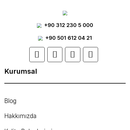
Görüş ve önerileriniz için teşekkür ederiz.
Yorum Yaz
+90 312 230 5 000
Ürün resmi kalitesiz, bozuk veya
görüntülenemiyor.
+90 501 612 04 21
Ürün açıklamasında eksik bilgiler bulunuyor.
Ürün bilgilerinde hatalar bulunuyor.
Kurumsal
Ürün fiyatı diğer sitelerden daha pahalı.
Bu ürüne benzer farklı alternatifler olmalı.
Blog
Hakkımızda