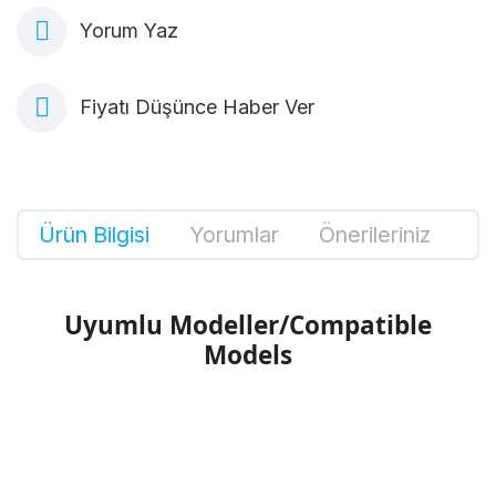
Yorum Yaz
Fiyatı Düşünce Haber Ver
Ürün Bilgisi
Yorumlar
Önerileriniz
Uyumlu Modeller/Compatible
Models
Bu ürünün fiyat bilgisi, resim, ürün
açıklamalarında ve diğer konularda yetersiz
Bu ürüne ilk yorumu siz yapın!
gördüğünüz noktaları öneri formunu kullanarak
tarafımıza iletebilirsiniz.