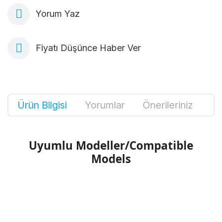
Yorum Yaz
Fiyatı Düşünce Haber Ver
Ürün Bilgisi
Yorumlar
Önerileriniz
Uyumlu Modeller/Compatible
Models
Bu ürünün fiyat bilgisi, resim, ürün
açıklamalarında ve diğer konularda yetersiz
Bu ürüne ilk yorumu siz yapın!
gördüğünüz noktaları öneri formunu kullanarak
tarafımıza iletebilirsiniz.