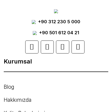
Görüş ve önerileriniz için teşekkür ederiz.
Yorum Yaz
+90 312 230 5 000
Ürün resmi kalitesiz, bozuk veya
görüntülenemiyor.
+90 501 612 04 21
Ürün açıklamasında eksik bilgiler bulunuyor.
Ürün bilgilerinde hatalar bulunuyor.
Kurumsal
Ürün fiyatı diğer sitelerden daha pahalı.
Bu ürüne benzer farklı alternatifler olmalı.
Blog
Hakkımızda