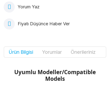
Yorum Yaz
Fiyatı Düşünce Haber Ver
Ürün Bilgisi
Yorumlar
Önerileriniz
Uyumlu Modeller/Compatible
Models
Bu ürünün fiyat bilgisi, resim, ürün
açıklamalarında ve diğer konularda yetersiz
Bu ürüne ilk yorumu siz yapın!
gördüğünüz noktaları öneri formunu kullanarak
tarafımıza iletebilirsiniz.