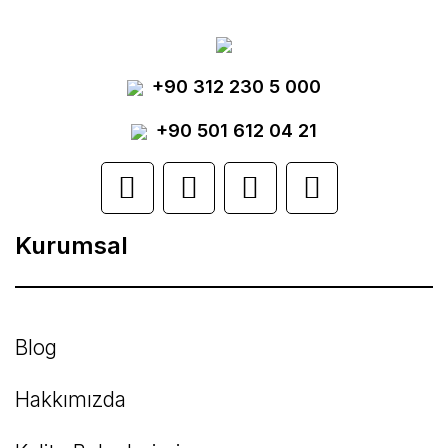
Görüş ve önerileriniz için teşekkür ederiz.
Yorum Yaz
+90 312 230 5 000
Ürün resmi kalitesiz, bozuk veya
görüntülenemiyor.
+90 501 612 04 21
Ürün açıklamasında eksik bilgiler bulunuyor.
Ürün bilgilerinde hatalar bulunuyor.
Kurumsal
Ürün fiyatı diğer sitelerden daha pahalı.
Bu ürüne benzer farklı alternatifler olmalı.
Blog
Hakkımızda