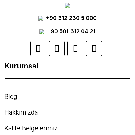
Yorum Yaz
+90 312 230 5 000
Ürün resmi kalitesiz, bozuk veya
görüntülenemiyor.
+90 501 612 04 21
Ürün açıklamasında eksik bilgiler bulunuyor.
Ürün bilgilerinde hatalar bulunuyor.
Kurumsal
Ürün fiyatı diğer sitelerden daha pahalı.
Bu ürüne benzer farklı alternatifler olmalı.
Blog
Hakkımızda
Kalite Belgelerimiz
Gönder