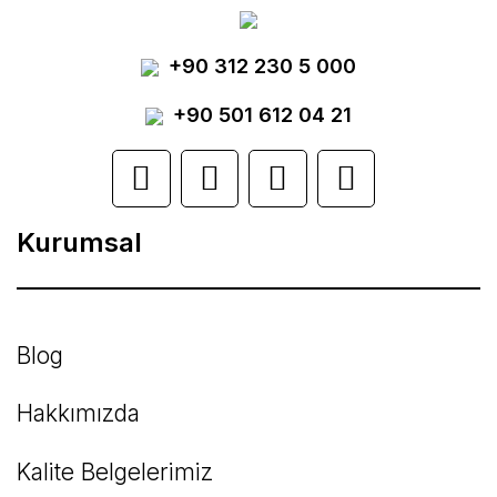
Yorum Yaz
+90 312 230 5 000
Ürün resmi kalitesiz, bozuk veya
görüntülenemiyor.
+90 501 612 04 21
Ürün açıklamasında eksik bilgiler bulunuyor.
Ürün bilgilerinde hatalar bulunuyor.
Kurumsal
Ürün fiyatı diğer sitelerden daha pahalı.
Bu ürüne benzer farklı alternatifler olmalı.
Blog
Hakkımızda
Kalite Belgelerimiz
Gönder