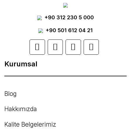
Yorum Yaz
+90 312 230 5 000
Ürün resmi kalitesiz, bozuk veya
görüntülenemiyor.
+90 501 612 04 21
Ürün açıklamasında eksik bilgiler bulunuyor.
Ürün bilgilerinde hatalar bulunuyor.
Kurumsal
Ürün fiyatı diğer sitelerden daha pahalı.
Bu ürüne benzer farklı alternatifler olmalı.
Blog
Hakkımızda
Kalite Belgelerimiz
Gönder