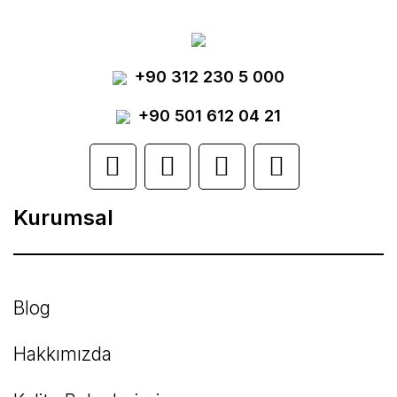
Görüş ve önerileriniz için teşekkür ederiz.
Yorum Yaz
+90 312 230 5 000
Ürün resmi kalitesiz, bozuk veya
görüntülenemiyor.
+90 501 612 04 21
Ürün açıklamasında eksik bilgiler bulunuyor.
Ürün bilgilerinde hatalar bulunuyor.
Kurumsal
Ürün fiyatı diğer sitelerden daha pahalı.
Bu ürüne benzer farklı alternatifler olmalı.
Blog
Hakkımızda