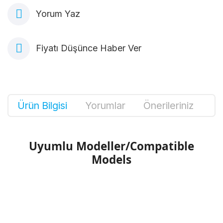
Yorum Yaz
Fiyatı Düşünce Haber Ver
Ürün Bilgisi
Yorumlar
Önerileriniz
Uyumlu Modeller/Compatible
Models
Bu ürünün fiyat bilgisi, resim, ürün
açıklamalarında ve diğer konularda yetersiz
Bu ürüne ilk yorumu siz yapın!
gördüğünüz noktaları öneri formunu kullanarak
tarafımıza iletebilirsiniz.