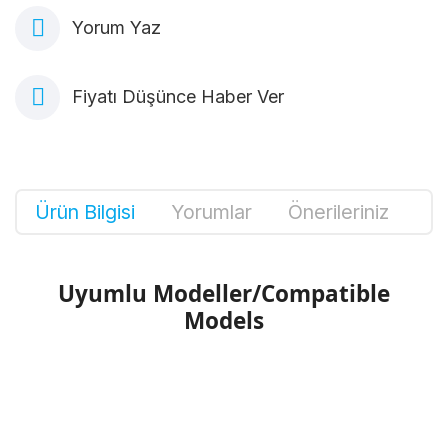
Yorum Yaz
Fiyatı Düşünce Haber Ver
Ürün Bilgisi
Yorumlar
Önerileriniz
Uyumlu Modeller/Compatible
Models
Bu ürünün fiyat bilgisi, resim, ürün
açıklamalarında ve diğer konularda yetersiz
Bu ürüne ilk yorumu siz yapın!
gördüğünüz noktaları öneri formunu kullanarak
tarafımıza iletebilirsiniz.