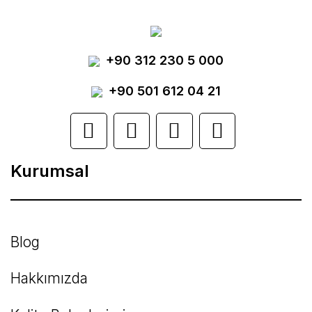
Görüş ve önerileriniz için teşekkür ederiz.
Yorum Yaz
+90 312 230 5 000
Ürün resmi kalitesiz, bozuk veya
görüntülenemiyor.
+90 501 612 04 21
Ürün açıklamasında eksik bilgiler bulunuyor.
Ürün bilgilerinde hatalar bulunuyor.
Kurumsal
Ürün fiyatı diğer sitelerden daha pahalı.
Bu ürüne benzer farklı alternatifler olmalı.
Blog
Hakkımızda