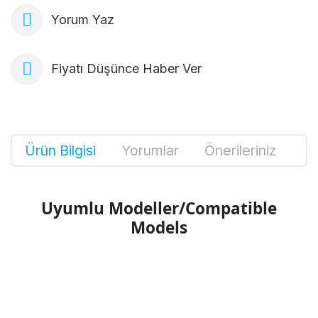
Yorum Yaz
Fiyatı Düşünce Haber Ver
Ürün Bilgisi
Yorumlar
Önerileriniz
Uyumlu Modeller/Compatible
Models
Bu ürünün fiyat bilgisi, resim, ürün
açıklamalarında ve diğer konularda yetersiz
Bu ürüne ilk yorumu siz yapın!
gördüğünüz noktaları öneri formunu kullanarak
tarafımıza iletebilirsiniz.