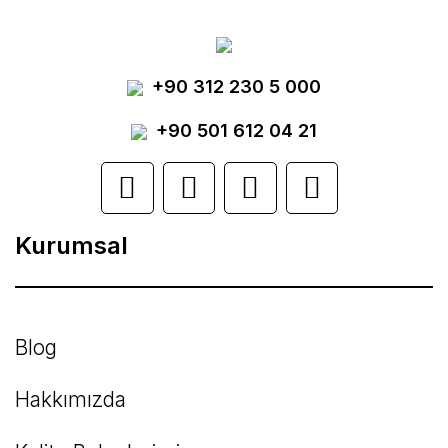
Görüş ve önerileriniz için teşekkür ederiz.
Yorum Yaz
+90 312 230 5 000
Ürün resmi kalitesiz, bozuk veya
görüntülenemiyor.
+90 501 612 04 21
Ürün açıklamasında eksik bilgiler bulunuyor.
Ürün bilgilerinde hatalar bulunuyor.
Kurumsal
Ürün fiyatı diğer sitelerden daha pahalı.
Bu ürüne benzer farklı alternatifler olmalı.
Blog
Hakkımızda