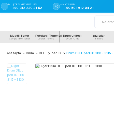
MÜŞTERI HIZMETLERI
WHATSAPP
+90 312 230 41 52
+90 501 612 04 21
Muadil Toner
Fotokopi Tonerleri
Drum Ünitesi
Yazıcılar
Compatible Toner
Copier Toners
Drum Unit
Printers
Anasayfa
Drum
DELL
perFIX
Drum DELL perFIX 3110 - 3115 -