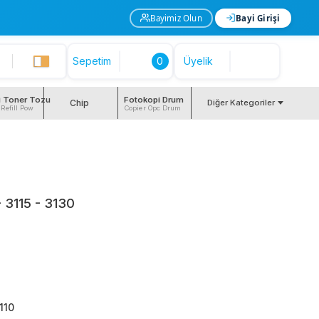
Bayimiz Olun
Bayi Girişi
Sepetim
0
Üyelik
i Toner Tozu
Fotokopi Drum
Chip
Diğer Kategoriler
 Refill Pow
Copier Opc Drum
 3115 - 3130
110