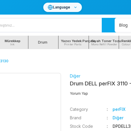
Language
Blog
Mürekkep
Yazıcı Yedek Parçası
Siyah Toner Tozu
Renkl
Drum
Ink
Printer Parts
Mono Refill Powder
Colour
 3130
Diğer
Drum DELL perFIX 3110 -
Yorum Yap
Category
perFIX
Brand
Diğer
Stock Code
DPDELL3