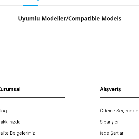
Uyumlu Modeller/Compatible Models
rda yetersiz gördüğünüz noktaları öneri formunu kullanarak tarafımıza ilet
Bu ürüne ilk yorumu siz yapın!
Yorum Yaz
Kurumsal
Alışveriş
log
Ödeme Seçenekler
akkımızda
Siparişler
Gönder
alite Belgelerimiz
İade Şartları