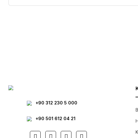
Bu ürünün fiyat bilgisi, resim, ürün açıklamalarında ve diğer konula
Görüş ve önerileriniz için teşekkür ederiz.
Ürün resmi kalitesiz, bozuk veya görüntülenemiyor.
Ürün açıklamasında eksik bilgiler bulunuyor.
Ürün bilgilerinde hatalar bulunuyor.
Ürün fiyatı diğer sitelerden daha pahalı.
Bu ürüne benzer farklı alternatifler olmalı.
+90 312 230 5 000
B
+90 501 612 04 21
H
K