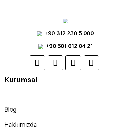
tarafımıza iletebilirsiniz.
Görüş ve önerileriniz için teşekkür ederiz.
Yorum Yaz
+90 312 230 5 000
Ürün resmi kalitesiz, bozuk veya
görüntülenemiyor.
+90 501 612 04 21
Ürün açıklamasında eksik bilgiler bulunuyor.
Ürün bilgilerinde hatalar bulunuyor.
Kurumsal
Ürün fiyatı diğer sitelerden daha pahalı.
Bu ürüne benzer farklı alternatifler olmalı.
Blog
Hakkımızda