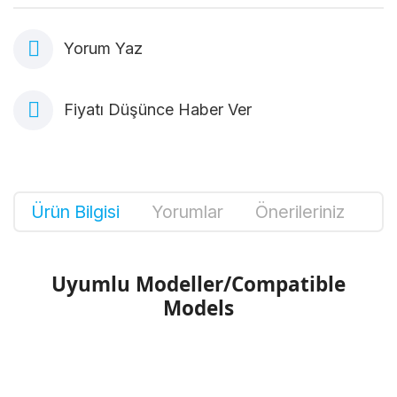
Yorum Yaz
Fiyatı Düşünce Haber Ver
Ürün Bilgisi
Yorumlar
Önerileriniz
Uyumlu Modeller/Compatible
Models
Bu ürünün fiyat bilgisi, resim, ürün
açıklamalarında ve diğer konularda yetersiz
Bu ürüne ilk yorumu siz yapın!
gördüğünüz noktaları öneri formunu kullanarak