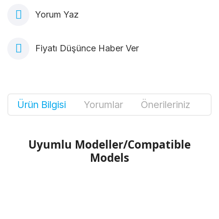
Yorum Yaz
Fiyatı Düşünce Haber Ver
Ürün Bilgisi
Yorumlar
Önerileriniz
Uyumlu Modeller/Compatible
Models
Bu ürünün fiyat bilgisi, resim, ürün
açıklamalarında ve diğer konularda yetersiz
Bu ürüne ilk yorumu siz yapın!
gördüğünüz noktaları öneri formunu kullanarak