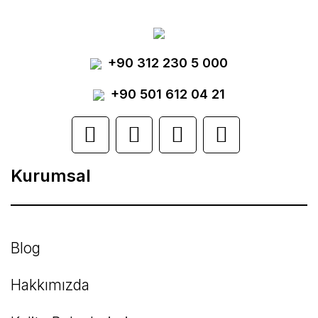
tarafımıza iletebilirsiniz.
Görüş ve önerileriniz için teşekkür ederiz.
Yorum Yaz
+90 312 230 5 000
Ürün resmi kalitesiz, bozuk veya
görüntülenemiyor.
+90 501 612 04 21
Ürün açıklamasında eksik bilgiler bulunuyor.
Ürün bilgilerinde hatalar bulunuyor.
Kurumsal
Ürün fiyatı diğer sitelerden daha pahalı.
Bu ürüne benzer farklı alternatifler olmalı.
Blog
Hakkımızda