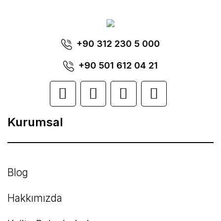
tarafımıza iletebilirsiniz.
Görüş ve önerileriniz için teşekkür ederiz.
Yorum Yaz
+90 312 230 5 000
Ürün resmi kalitesiz, bozuk veya
görüntülenemiyor.
+90 501 612 04 21
Ürün açıklamasında eksik bilgiler bulunuyor.
Ürün bilgilerinde hatalar bulunuyor.
Kurumsal
Ürün fiyatı diğer sitelerden daha pahalı.
Bu ürüne benzer farklı alternatifler olmalı.
Blog
Hakkımızda