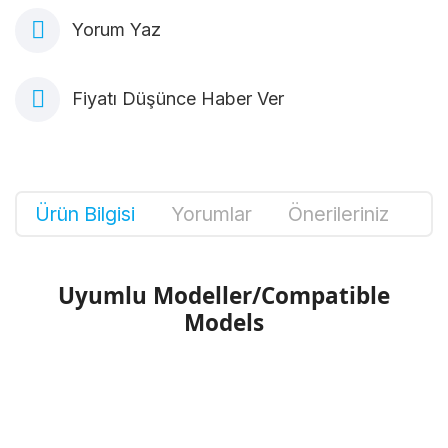
Yorum Yaz
Fiyatı Düşünce Haber Ver
Ürün Bilgisi
Yorumlar
Önerileriniz
Uyumlu Modeller/Compatible
Models
Bu ürünün fiyat bilgisi, resim, ürün
açıklamalarında ve diğer konularda yetersiz
Bu ürüne ilk yorumu siz yapın!
gördüğünüz noktaları öneri formunu kullanarak