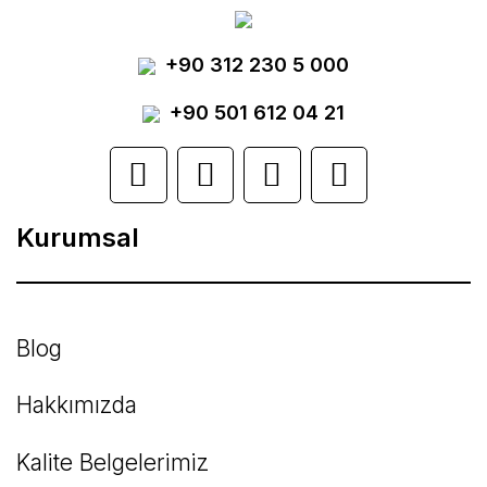
Yorum Yaz
+90 312 230 5 000
Ürün resmi kalitesiz, bozuk veya
görüntülenemiyor.
+90 501 612 04 21
Ürün açıklamasında eksik bilgiler bulunuyor.
Ürün bilgilerinde hatalar bulunuyor.
Kurumsal
Ürün fiyatı diğer sitelerden daha pahalı.
Bu ürüne benzer farklı alternatifler olmalı.
Blog
Hakkımızda
Kalite Belgelerimiz
Gönder