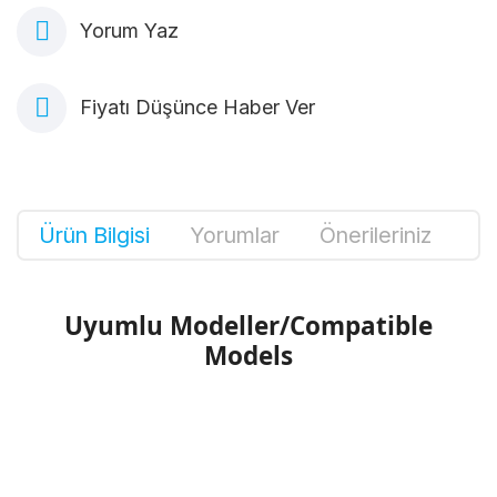
Yorum Yaz
Fiyatı Düşünce Haber Ver
Ürün Bilgisi
Yorumlar
Önerileriniz
Uyumlu Modeller/Compatible
Models
Bu ürünün fiyat bilgisi, resim, ürün
açıklamalarında ve diğer konularda yetersiz
Bu ürüne ilk yorumu siz yapın!
gördüğünüz noktaları öneri formunu kullanarak
tarafımıza iletebilirsiniz.