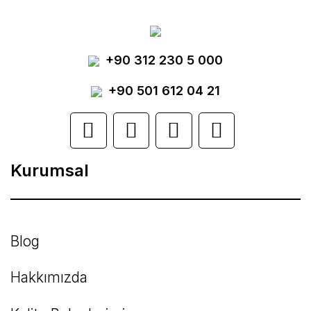
Görüş ve önerileriniz için teşekkür ederiz.
Yorum Yaz
+90 312 230 5 000
Ürün resmi kalitesiz, bozuk veya
görüntülenemiyor.
+90 501 612 04 21
Ürün açıklamasında eksik bilgiler bulunuyor.
Ürün bilgilerinde hatalar bulunuyor.
Kurumsal
Ürün fiyatı diğer sitelerden daha pahalı.
Bu ürüne benzer farklı alternatifler olmalı.
Blog
Hakkımızda