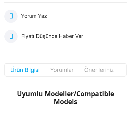
Yorum Yaz
Fiyatı Düşünce Haber Ver
Ürün Bilgisi
Yorumlar
Önerileriniz
Uyumlu Modeller/Compatible
Models
Bu ürünün fiyat bilgisi, resim, ürün
açıklamalarında ve diğer konularda yetersiz
Bu ürüne ilk yorumu siz yapın!
gördüğünüz noktaları öneri formunu kullanarak