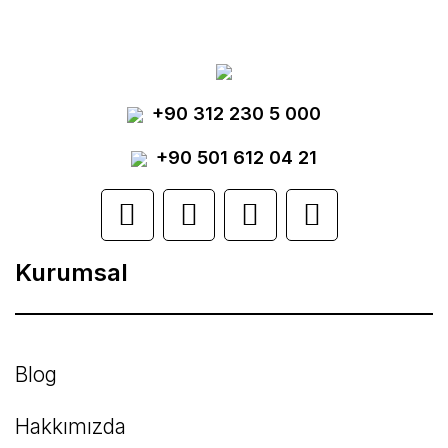
tarafımıza iletebilirsiniz.
Görüş ve önerileriniz için teşekkür ederiz.
Yorum Yaz
+90 312 230 5 000
Ürün resmi kalitesiz, bozuk veya
görüntülenemiyor.
+90 501 612 04 21
Ürün açıklamasında eksik bilgiler bulunuyor.
Ürün bilgilerinde hatalar bulunuyor.
Kurumsal
Ürün fiyatı diğer sitelerden daha pahalı.
Bu ürüne benzer farklı alternatifler olmalı.
Blog
Hakkımızda