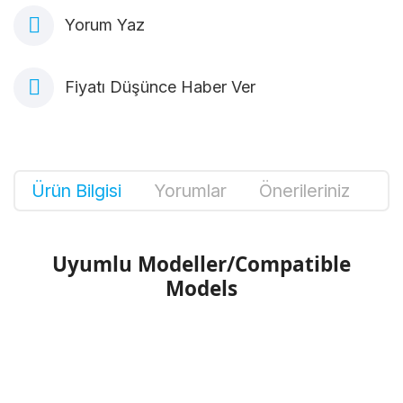
Yorum Yaz
Fiyatı Düşünce Haber Ver
Ürün Bilgisi
Yorumlar
Önerileriniz
Uyumlu Modeller/Compatible
Models
Bu ürünün fiyat bilgisi, resim, ürün
açıklamalarında ve diğer konularda yetersiz
Bu ürüne ilk yorumu siz yapın!
gördüğünüz noktaları öneri formunu kullanarak
tarafımıza iletebilirsiniz.