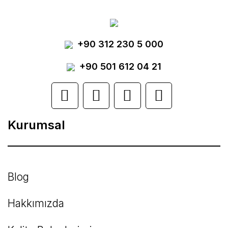
Görüş ve önerileriniz için teşekkür ederiz.
Yorum Yaz
+90 312 230 5 000
Ürün resmi kalitesiz, bozuk veya
görüntülenemiyor.
+90 501 612 04 21
Ürün açıklamasında eksik bilgiler bulunuyor.
Ürün bilgilerinde hatalar bulunuyor.
Kurumsal
Ürün fiyatı diğer sitelerden daha pahalı.
Bu ürüne benzer farklı alternatifler olmalı.
Blog
Hakkımızda