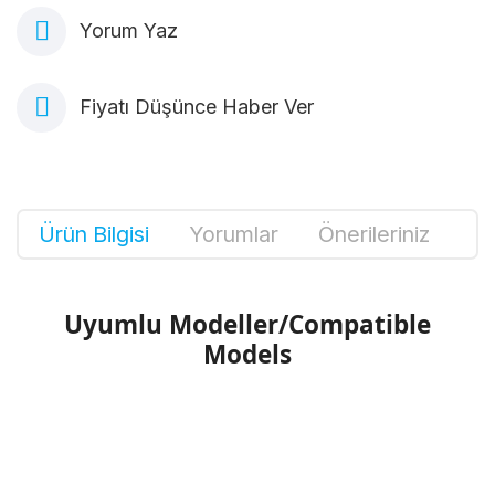
Yorum Yaz
Fiyatı Düşünce Haber Ver
Ürün Bilgisi
Yorumlar
Önerileriniz
Uyumlu Modeller/Compatible
Models
Bu ürünün fiyat bilgisi, resim, ürün
açıklamalarında ve diğer konularda yetersiz
Bu ürüne ilk yorumu siz yapın!
gördüğünüz noktaları öneri formunu kullanarak
tarafımıza iletebilirsiniz.