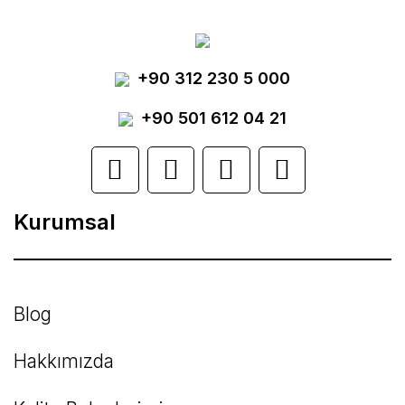
Görüş ve önerileriniz için teşekkür ederiz.
Yorum Yaz
+90 312 230 5 000
Ürün resmi kalitesiz, bozuk veya
görüntülenemiyor.
+90 501 612 04 21
Ürün açıklamasında eksik bilgiler bulunuyor.
Ürün bilgilerinde hatalar bulunuyor.
Kurumsal
Ürün fiyatı diğer sitelerden daha pahalı.
Bu ürüne benzer farklı alternatifler olmalı.
Blog
Hakkımızda