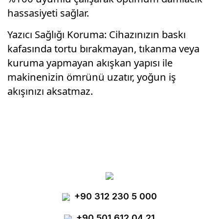
hassasiyeti sağlar.
Yazıcı Sağlığı Koruma: Cihazınızın baskı
kafasında tortu bırakmayan, tıkanma veya
kuruma yapmayan akışkan yapısı ile
makinenizin ömrünü uzatır, yoğun iş
akışınızı aksatmaz.
Bu ürünün fiyat bilgisi, resim, ürün
açıklamalarında ve diğer konularda yetersiz
Bu ürüne ilk yorumu siz yapın!
gördüğünüz noktaları öneri formunu kullanarak
tarafımıza iletebilirsiniz.
Görüş ve önerileriniz için teşekkür ederiz.
Yorum Yaz
+90 312 230 5 000
Ürün resmi kalitesiz, bozuk veya
görüntülenemiyor.
+90 501 612 04 21