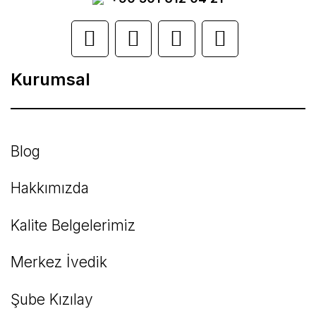
Ürün açıklamasında eksik bilgiler bulunuyor.
Ürün bilgilerinde hatalar bulunuyor.
Kurumsal
Ürün fiyatı diğer sitelerden daha pahalı.
Bu ürüne benzer farklı alternatifler olmalı.
Blog
Hakkımızda
Kalite Belgelerimiz
Gönder
Merkez İvedik
Şube Kızılay