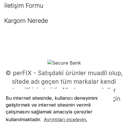
İletişim Formu
Kargom Nerede
© perFIX - Satışdaki ürünler muadil olup,
sitede adı geçen tüm markalar kendi
tescilli isimleridir. Marka ve modeller
Bu internet sitesinde, kullanıcı deneyimini
parça uyumluluklarının belirlenmesi için
geliştirmek ve internet sitesinin verimli
kullanılmıştır.
çalışmasını sağlamak amacıyla çerezler
ile
ideasoft
e-
kullanılmaktadır.
Ayrıntıları inceleyin.
hazırlandı
ticaret