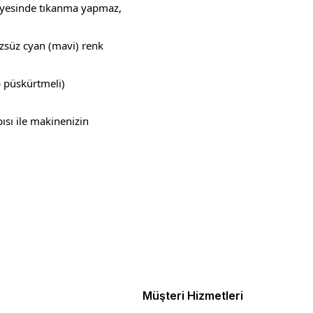
 sayesinde tıkanma yapmaz,
üzsüz cyan (mavi) renk
p püskürtmeli)
ısı ile makinenizin
ebilirsiniz.
Müşteri Hizmetleri