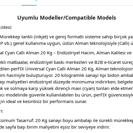
Uyumlu Modeller/Compatible Models
istesi:
ürekkep tanklı (inkjet) ve geniş formatlı sisteme sahip birçok ya
P vb.) genel kullanıma uygun, üstün Alman teknolojisiyle (Calli) ü
l Cyan Calli Alman 20 Kg – Endüstriyel Hacim, Alman Kalitesi ve 
kli matbaalar, endüstriyel baskı merkezleri ve B2B e-ticaret süreçl
edilen perFIX Üniversal Cyan Calli Alman 20 Kg, Alman teknolojisin
tim hacmiyle buluşturuyor. 20 kilogramlık sanayi tipi bidon ambal
şı maliyetleri endüstriyel düzeyde minimuma indirirken; belgeleri
lak ve solmaya karşı yüksek dirençli mavi (cyan) tonları elde etmen
azıcı modelinde güvenle kullanılabilen bu ürün, perFIX güvencesiyle
in ideal ve kesintisiz bir performans sunar.
i:
simum Tasarruf: 20 Kg sanayi boyu ambalajı ile sürekli mürekkep
de sayfa başı birim maliyetini eşsiz bir seviyeye indirir.