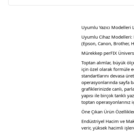
Uyumlu Yazıcı Modelleri L
Uyumlu Cihaz Modelleri: M
(Epson, Canon, Brother, H
Mürekkep perFIX Üniversa
Toptan alımlar, büyük ölçe
için özel olarak formüle 
standartlarını devasa üre
operasyonlarında sayfa ba
grafiklerinizde canlı, par
yapısı ile birçok tanklı y
toptan operasyonlarınız iç
Öne Çıkan Ürün Özellikler
Endüstriyel Hacim ve Mak
verir, yüksek hacimli işler