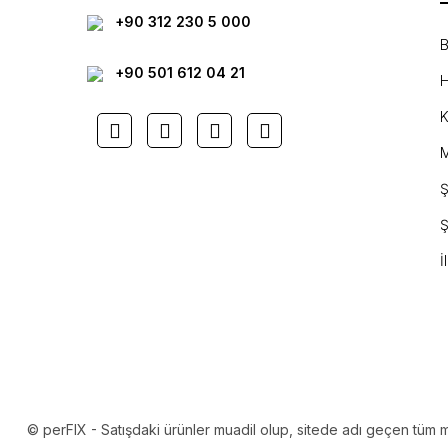
+90 312 230 5 000
B
+90 501 612 04 21
H
K
M
Ş
Ş
İ
© perFIX - Satışdaki ürünler muadil olup, sitede adı geçen tüm mark