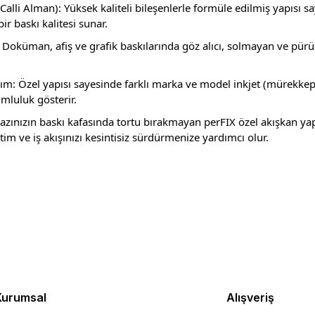
Calli Alman): Yüksek kaliteli bileşenlerle formüle edilmiş yapısı
ir baskı kalitesi sunar.
: Doküman, afiş ve grafik baskılarında göz alıcı, solmayan ve pür
ım: Özel yapısı sayesinde farklı marka ve model inkjet (mürekke
mluluk gösterir.
hazınızın baskı kafasında tortu bırakmayan perFIX özel akışkan yap
im ve iş akışınızı kesintisiz sürdürmenize yardımcı olur.
rda yetersiz gördüğünüz noktaları öneri formunu kullanarak tarafımıza ilet
Bu ürüne ilk yorumu siz yapın!
Yorum Yaz
Kurumsal
Alışveriş