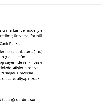
zıcı markası ve modeliyle
retilmiş üniversal formül.
Canlı Renkler
eriniz (distribütör ağınız)
in (Calli) üstün
ajı sayesinde renkli baskı
nizde, afişlerinizde ve
izi sağlar. Üniversal
 e-ticaret altyapınızdaki
 tedariği derdine son