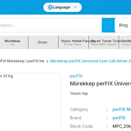
Language
Blog
Mürekkep
Yazıcı Yedek Parçası
Siyah Toner Tozu
Renkl
Drum
Ink
Printer Parts
Mono Refill Powder
Colour
rFIX Mürekkep / perFIX Ink
Mürekkep perFIX Üniversal Cyan Calli Alman 
perFIX
Mürekkep perFIX Ünivers
Yorum Yap
Category
perFIX M
Brand
perFIX
Stock Code
MPC_20k