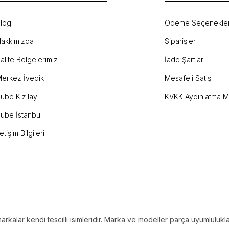
log
Ödeme Seçenekler
akkımızda
Siparişler
Gönder
alite Belgelerimiz
İade Şartları
erkez İvedik
Mesafeli Satış
ube Kızılay
KVKK Aydınlatma M
ube İstanbul
letişim Bilgileri
alar kendi tescilli isimleridir. Marka ve modeller parça uyumlulukların