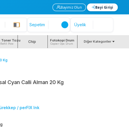
Bayimiz Olun
Bayi Girişi
Sepetim
Üyelik
i Toner Tozu
Fotokopi Drum
Chip
Diğer Kategoriler
 Refill Pow
Copier Opc Drum
20 Kg
al Cyan Calli Alman 20 Kg
ürekkep / perFIX Ink
g