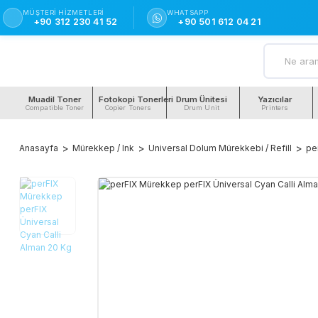
MÜŞTERI HIZMETLERI
WHATSAPP
+90 312 230 41 52
+90 501 612 04 21
Muadil Toner
Fotokopi Tonerleri
Drum Ünitesi
Yazıcılar
Compatible Toner
Copier Toners
Drum Unit
Printers
Anasayfa
Mürekkep / Ink
Universal Dolum Mürekkebi / Refill
pe