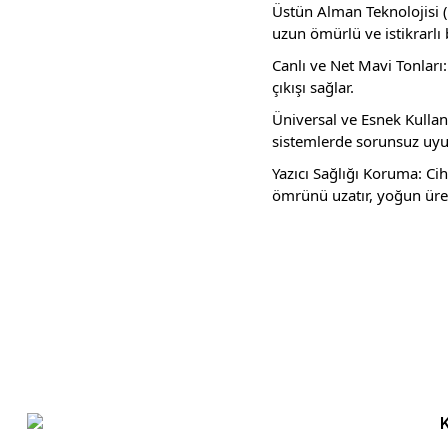
Üstün Alman Teknolojisi (
uzun ömürlü ve istikrarlı b
Canlı ve Net Mavi Tonları
çıkışı sağlar.
Üniversal ve Esnek Kullan
sistemlerde sorunsuz uyu
Yazıcı Sağlığı Koruma: Ci
ömrünü uzatır, yoğun üret
Bu ürünün fiyat bilgisi, resim, ürün açıklamalarında ve diğer konula
Görüş ve önerileriniz için teşekkür ederiz.
Ürün resmi kalitesiz, bozuk veya görüntülenemiyor.
Ürün açıklamasında eksik bilgiler bulunuyor.
Ürün bilgilerinde hatalar bulunuyor.
Ürün fiyatı diğer sitelerden daha pahalı.
Bu ürüne benzer farklı alternatifler olmalı.