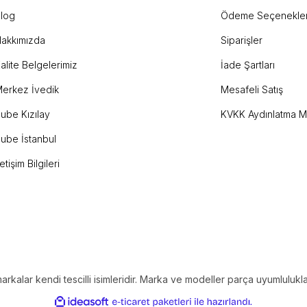
log
Ödeme Seçenekler
akkımızda
Siparişler
Gönder
alite Belgelerimiz
İade Şartları
erkez İvedik
Mesafeli Satış
ube Kızılay
KVKK Aydınlatma M
ube İstanbul
letişim Bilgileri
alar kendi tescilli isimleridir. Marka ve modeller parça uyumlulukların
ile
ideasoft
e-