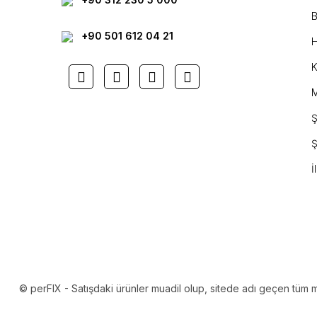
B
+90 501 612 04 21
H
K
M
Ş
Ş
İ
© perFIX - Satışdaki ürünler muadil olup, sitede adı geçen tüm mark