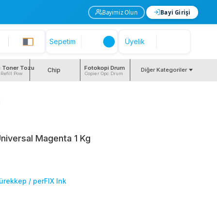
Bayimiz Olun
Bayi Girişi
Sepetim
Üyelik
i Toner Tozu
Fotokopi Drum
Chip
Diğer Kategoriler
 Refill Pow
Copier Opc Drum
g
niversal Magenta 1 Kg
ürekkep / perFIX Ink
1