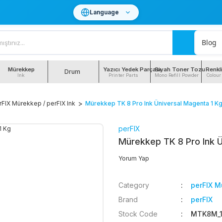
Language
Blog
Mürekkep
Yazıcı Yedek Parçası
Siyah Toner Tozu
Renkl
Drum
Ink
Printer Parts
Mono Refill Powder
Colour
rFIX Mürekkep / perFIX Ink
Mürekkep TK 8 Pro Ink Üniversal Magenta 1 K
perFIX
Mürekkep TK 8 Pro Ink Ü
Yorum Yap
Category
perFIX M
Brand
perFIX
Stock Code
MTK8M_