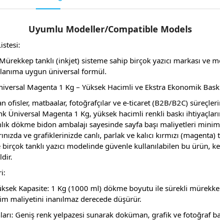
Uyumlu Modeller/Compatible Models
istesi:
ürekkep tanklı (inkjet) sisteme sahip birçok yazıcı markası ve m
llanıma uygun üniversal formül.
iversal Magenta 1 Kg – Yüksek Hacimli ve Ekstra Ekonomik Bask
 ofisler, matbaalar, fotoğrafçılar ve e-ticaret (B2B/B2C) süreçlerin
nk Üniversal Magenta 1 Kg, yüksek hacimli renkli baskı ihtiyaçlar
lık dökme bidon ambalajı sayesinde sayfa başı maliyetleri minim
rınızda ve grafiklerinizde canlı, parlak ve kalıcı kırmızı (magenta) 
le birçok tanklı yazıcı modelinde güvenle kullanılabilen bu ürün, kes
dir.
i:
sek Kapasite: 1 Kg (1000 ml) dökme boyutu ile sürekli mürekkep
rim maliyetini inanılmaz derecede düşürür.
ları: Geniş renk yelpazesi sunarak doküman, grafik ve fotoğraf bas