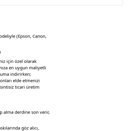
odeliyle (Epson, Canon,
ı
iz için özel olarak
ınıza en uygun maliyetli
uma indirirken;
tonları elde etmenizi
intisiz ticari üretim
 alma derdine son verir,
kılarında göz alıcı,