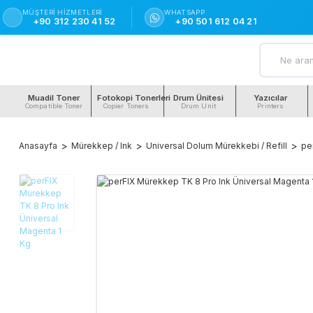
MÜŞTERI HIZMETLERI
WHATSAPP
+90 312 230 41 52
+90 501 612 04 21
Muadil Toner
Fotokopi Tonerleri
Drum Ünitesi
Yazıcılar
Compatible Toner
Copier Toners
Drum Unit
Printers
Anasayfa
Mürekkep / Ink
Universal Dolum Mürekkebi / Refill
pe