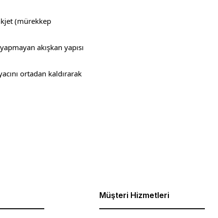
nkjet (mürekkep
a yapmayan akışkan yapısı
iyacını ortadan kaldırarak
ebilirsiniz.
Müşteri Hizmetleri