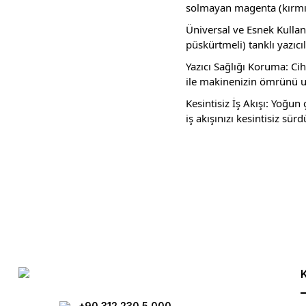
solmayan magenta (kırmızı
Üniversal ve Esnek Kulla
püskürtmeli) tanklı yazıc
Yazıcı Sağlığı Koruma: C
ile makinenizin ömrünü uz
Kesintisiz İş Akışı: Yoğun
iş akışınızı kesintisiz sü
Bu ürünün fiyat bilgisi, resim, ürün açıklamalarında ve diğer konula
Görüş ve önerileriniz için teşekkür ederiz.
Ürün resmi kalitesiz, bozuk veya görüntülenemiyor.
Ürün açıklamasında eksik bilgiler bulunuyor.
Ürün bilgilerinde hatalar bulunuyor.
Ürün fiyatı diğer sitelerden daha pahalı.
Bu ürüne benzer farklı alternatifler olmalı.
+90 312 230 5 000