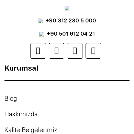
Görüş ve önerileriniz için teşekkür ederiz.
Yorum Yaz
+90 312 230 5 000
Ürün resmi kalitesiz, bozuk veya
görüntülenemiyor.
+90 501 612 04 21
Ürün açıklamasında eksik bilgiler bulunuyor.
Ürün bilgilerinde hatalar bulunuyor.
Kurumsal
Ürün fiyatı diğer sitelerden daha pahalı.
Bu ürüne benzer farklı alternatifler olmalı.
Blog
Hakkımızda
Kalite Belgelerimiz
Gönder