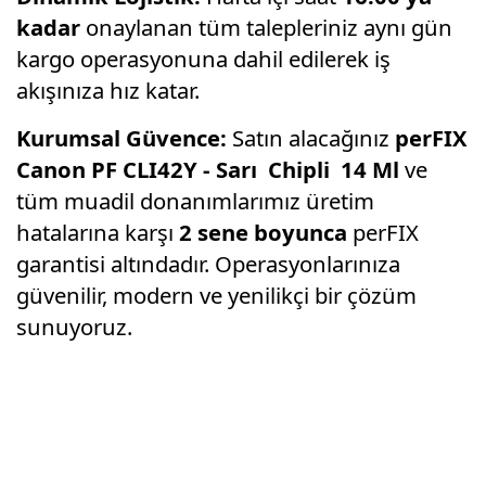
kadar
onaylanan tüm talepleriniz aynı gün
kargo operasyonuna dahil edilerek iş
akışınıza hız katar.
Kurumsal Güvence:
Satın alacağınız
perFIX
Canon PF CLI42Y - Sarı Chipli 14 Ml
ve
tüm muadil donanımlarımız üretim
hatalarına karşı
2 sene boyunca
perFIX
garantisi altındadır. Operasyonlarınıza
güvenilir, modern ve yenilikçi bir çözüm
sunuyoruz.
Bu ürünün fiyat bilgisi, resim, ürün
açıklamalarında ve diğer konularda yetersiz
Bu ürüne ilk yorumu siz yapın!
gördüğünüz noktaları öneri formunu kullanarak
tarafımıza iletebilirsiniz.