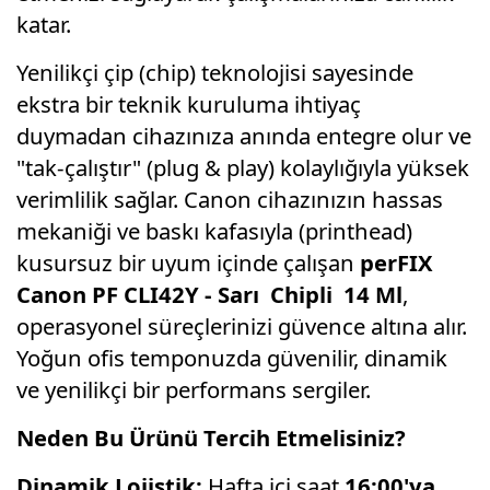
katar.
Yenilikçi çip (chip) teknolojisi sayesinde
ekstra bir teknik kuruluma ihtiyaç
duymadan cihazınıza anında entegre olur ve
"tak-çalıştır" (plug & play) kolaylığıyla yüksek
verimlilik sağlar. Canon cihazınızın hassas
mekaniği ve baskı kafasıyla (printhead)
kusursuz bir uyum içinde çalışan
perFIX
Canon PF CLI42Y - Sarı Chipli 14 Ml
,
operasyonel süreçlerinizi güvence altına alır.
Yoğun ofis temponuzda güvenilir, dinamik
ve yenilikçi bir performans sergiler.
Neden Bu Ürünü Tercih Etmelisiniz?
Dinamik Lojistik:
Hafta içi saat
16:00'ya