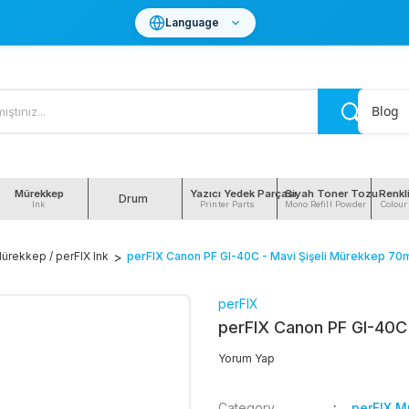
Language
Blog
Mürekkep
Yazıcı Yedek Parçası
Siyah Toner Tozu
Renkl
Drum
Ink
Printer Parts
Mono Refill Powder
Colour
ürekkep / perFIX Ink
perFIX Canon PF GI-40C - Mavi Şişeli Mürekkep 70
perFIX
perFIX Canon PF GI-40C 
Yorum Yap
Category
perFIX M