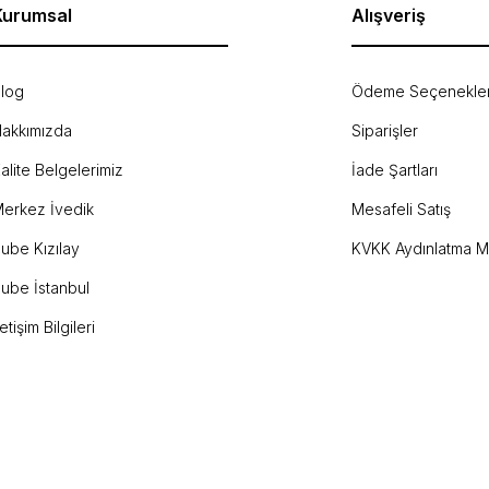
Kurumsal
Alışveriş
log
Ödeme Seçenekler
akkımızda
Siparişler
Gönder
alite Belgelerimiz
İade Şartları
erkez İvedik
Mesafeli Satış
ube Kızılay
KVKK Aydınlatma M
ube İstanbul
letişim Bilgileri