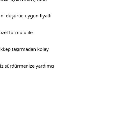
i düşürür, uygun fiyatlı
zel formülü ile
rekkep taşırmadan kolay
tisiz sürdürmenize yardımcı
ebilirsiniz.