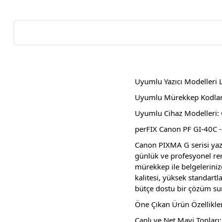
Uyumlu Yazıcı Modelleri L
Uyumlu Mürekkep Kodları:
Uyumlu Cihaz Modelleri
perFIX Canon PF GI-40C -
Canon PIXMA G serisi yazı
günlük ve profesyonel re
mürekkep ile belgelerinizd
kalitesi, yüksek standart
bütçe dostu bir çözüm su
Öne Çıkan Ürün Özellikler
Canlı ve Net Mavi Tonları