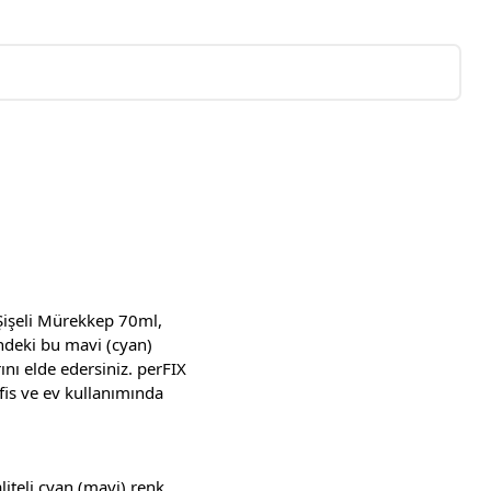
 Şişeli Mürekkep 70ml,
ndeki bu mavi (cyan)
ını elde edersiniz. perFIX
fis ve ev kullanımında
iteli cyan (mavi) renk