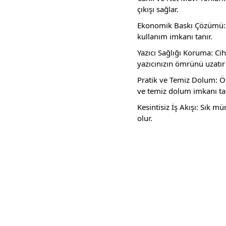
çıkışı sağlar.
Ekonomik Baskı Çözümü: 70
kullanım imkanı tanır.
Yazıcı Sağlığı Koruma: C
yazıcınızın ömrünü uzatı
Pratik ve Temiz Dolum: Öz
ve temiz dolum imkanı tan
Kesintisiz İş Akışı: Sık m
olur.
Bu ürünün fiyat bilgisi, resim, ürün açıklamalarında ve diğer konula
Görüş ve önerileriniz için teşekkür ederiz.
Ürün resmi kalitesiz, bozuk veya görüntülenemiyor.
Ürün açıklamasında eksik bilgiler bulunuyor.
Ürün bilgilerinde hatalar bulunuyor.
Ürün fiyatı diğer sitelerden daha pahalı.
Bu ürüne benzer farklı alternatifler olmalı.