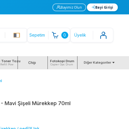
Bayimiz Olun
Bayi Girişi
Sepetim
0
Üyelik
i Toner Tozu
Fotokopi Drum
Chip
Diğer Kategoriler
 Refill Pow
Copier Opc Drum
ml
- Mavi Şişeli Mürekkep 70ml
ürekkep / perFIX Ink