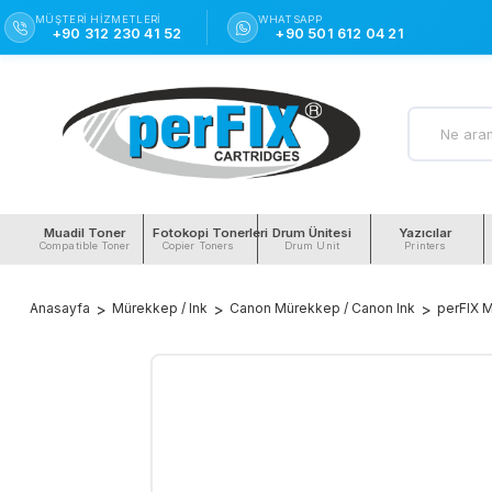
MÜŞTERI HIZMETLERI
WHATSAPP
+90 312 230 41 52
+90 501 612 04 21
Muadil Toner
Fotokopi Tonerleri
Drum Ünitesi
Yazıcılar
Compatible Toner
Copier Toners
Drum Unit
Printers
Anasayfa
Mürekkep / Ink
Canon Mürekkep / Canon Ink
perFIX M