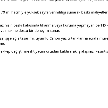
 ml hacmiyle yüksek sayfa verimliliği sunarak baskı maliyetlerin
ihazınızın baskı kafasında tıkanma veya kuruma yapmayan perFIX ö
r ve makine dostu bir deneyim sunar.
el şişe ağız tasarımı, uyumlu Canon yazıcı tanklarına etrafa mü
ır.
ürekkep değiştirme ihtiyacını ortadan kaldırarak iş akışınızı kesin
rda yetersiz gördüğünüz noktaları öneri formunu kullanarak tarafımıza ilet
Bu ürüne ilk yorumu siz yapın!
Yorum Yaz