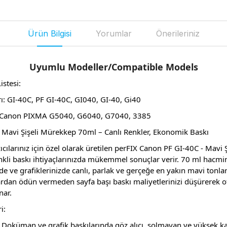
Ürün Bilgisi
Yorumlar
Önerileriniz
Uyumlu Modeller/Compatible Models
istesi:
 GI-40C, PF GI-40C, GI040, GI-40, Gi40
: Canon PIXMA G5040, G6040, G7040, 3385
 Mavi Şişeli Mürekkep 70ml – Canlı Renkler, Ekonomik Baskı
cılarınız için özel olarak üretilen perFIX Canon PF GI-40C - Mavi
nkli baskı ihtiyaçlarınızda mükemmel sonuçlar verir. 70 ml hacmi
e ve grafiklerinizde canlı, parlak ve gerçeğe en yakın mavi tonlar
lardan ödün vermeden sayfa başı baskı maliyetlerinizi düşürerek o
nar.
i:
: Doküman ve grafik baskılarında göz alıcı, solmayan ve yüksek kal