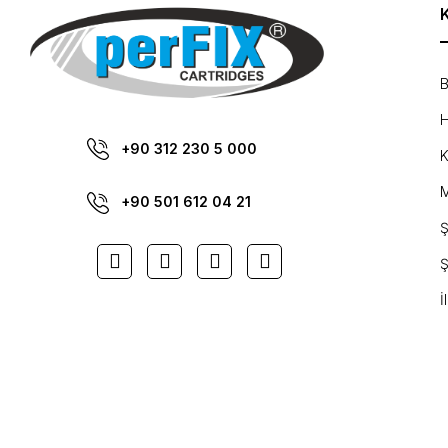
B
H
+90 312 230 5 000
K
M
+90 501 612 04 21
Ş
Ş
İ