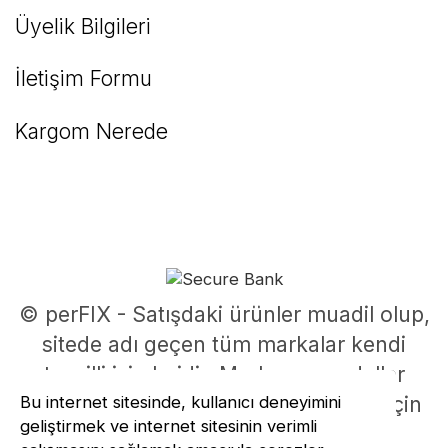
Üyelik Bilgileri
İletişim Formu
Kargom Nerede
© perFIX - Satışdaki ürünler muadil olup,
sitede adı geçen tüm markalar kendi
tescilli isimleridir. Marka ve modeller
Bu internet sitesinde, kullanıcı deneyimini
parça uyumluluklarının belirlenmesi için
geliştirmek ve internet sitesinin verimli
kullanılmıştır.