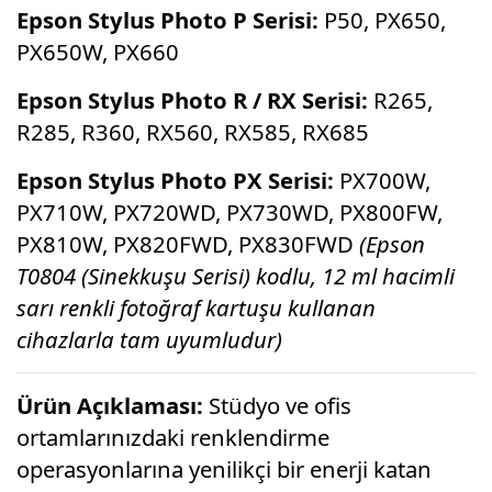
Epson Stylus Photo P Serisi:
P50, PX650,
PX650W, PX660
Epson Stylus Photo R / RX Serisi:
R265,
R285, R360, RX560, RX585, RX685
Epson Stylus Photo PX Serisi:
PX700W,
PX710W, PX720WD, PX730WD, PX800FW,
PX810W, PX820FWD, PX830FWD
(Epson
T0804 (Sinekkuşu Serisi) kodlu, 12 ml hacimli
sarı renkli fotoğraf kartuşu kullanan
cihazlarla tam uyumludur)
Ürün Açıklaması:
Stüdyo ve ofis
ortamlarınızdaki renklendirme
operasyonlarına yenilikçi bir enerji katan