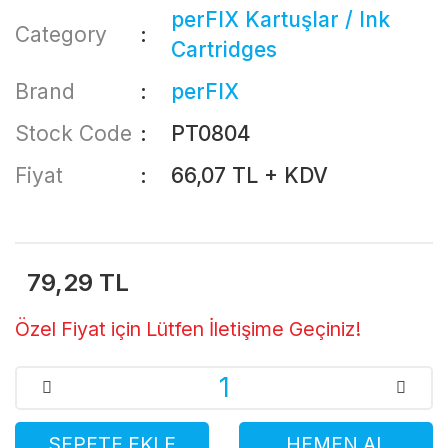
perFIX Kartuşlar / Ink
Category
Cartridges
Brand
perFIX
Stock Code
PT0804
Fiyat
66,07 TL + KDV
79,29 TL
Özel Fiyat için Lütfen İletişime Geçiniz!
SEPETE EKLE
HEMEN AL