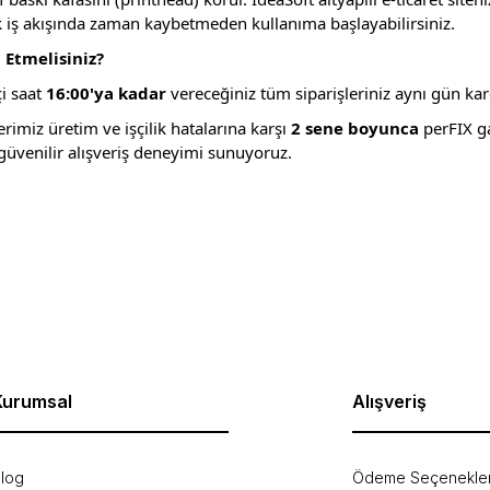
iş akışında zaman kaybetmeden kullanıma başlayabilirsiniz.
Etmelisiniz?
çi saat
16:00'ya kadar
vereceğiniz tüm siparişleriniz aynı gün karg
imiz üretim ve işçilik hatalarına karşı
2 sene boyunca
perFIX ga
üvenilir alışveriş deneyimi sunuyoruz.
rda yetersiz gördüğünüz noktaları öneri formunu kullanarak tarafımıza ilet
Bu ürüne ilk yorumu siz yapın!
Yorum Yaz
Kurumsal
Alışveriş
log
Ödeme Seçenekler