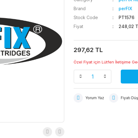
Brand
perFIX
Stock Code
PT1576
Fiyat
248,02 T
297,62 TL
Özel Fiyat için Lütfen İletişime Ge
Yorum Yaz
Fiyatı Dü