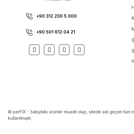
H
+90 312 230 5 000
K
M
+90 501 612 04 21
Ş
Ş
İ
© perFIX - Satışdaki ürünler muadil olup, sitede adı geçen tüm mar
kullanılmıştır.