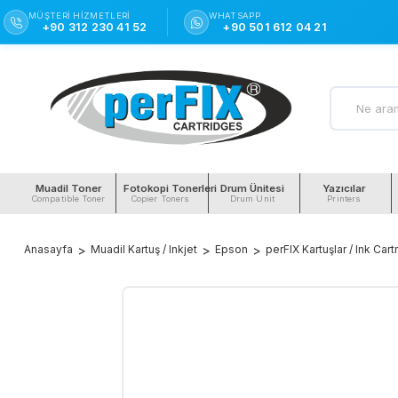
MÜŞTERI HIZMETLERI
WHATSAPP
+90 312 230 41 52
+90 501 612 04 21
Muadil Toner
Fotokopi Tonerleri
Drum Ünitesi
Yazıcılar
Compatible Toner
Copier Toners
Drum Unit
Printers
Anasayfa
Muadil Kartuş / Inkjet
Epson
perFIX Kartuşlar / Ink Car