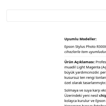
Uyumlu Modeller:
Epson Stylus Photo R30
cihazlarla tam uyumludur
Ürün Açıklaması:
Profesy
muadil Light Magenta (Açı
büyük yardımcınızdır. per
kusursuz ten rengi tonlar
özel olarak tasarlanmıştır.
Solmaya ve suya karşı ekst
Üzerindeki yeni nesil
chip
kolayca kurulur ve Epson 
Yazıcınızın hassas fotoğra