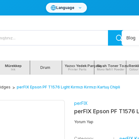
Language
Blog
Mürekkep
Yazıcı Yedek Parçası
Siyah Toner Tozu
Renkl
Drum
Ink
Printer Parts
Mono Refill Powder
Colour
tridges
perFIX Epson PF T1576 Lıght Kırmızı Kırmızı Kartuş Chipli
perFIX
perFIX Epson PF T1576 Lı
Yorum Yap
Category
perFIX Ka