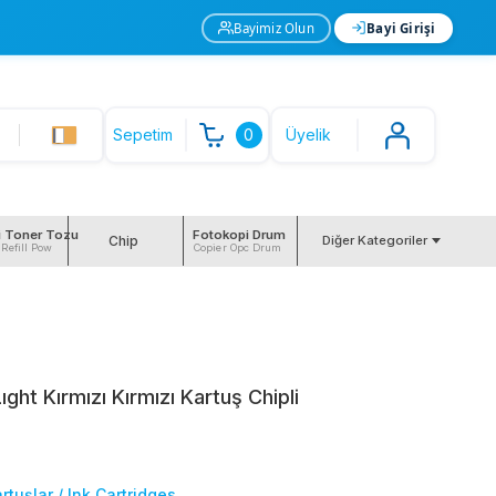
Bayimiz Olun
Bayi Girişi
Sepetim
0
Üyelik
i Toner Tozu
Fotokopi Drum
Chip
Diğer Kategoriler
 Refill Pow
Copier Opc Drum
ght Kırmızı Kırmızı Kartuş Chipli
rtuşlar / Ink Cartridges