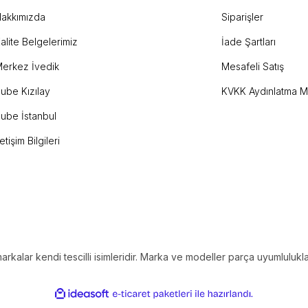
akkımızda
Siparişler
Gönder
alite Belgelerimiz
İade Şartları
erkez İvedik
Mesafeli Satış
ube Kızılay
KVKK Aydınlatma M
ube İstanbul
letişim Bilgileri
kalar kendi tescilli isimleridir. Marka ve modeller parça uyumluluklar
ile
ideasoft
e-
hazırlandı.
ticaret