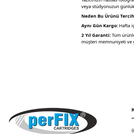
veya stüdyonuzun günlük 
Neden Bu Ürünü Tercih 
Aynı Gün Kargo:
Hafta i
2 Yıl Garanti:
Tüm ürünler
müşteri memnuniyeti ve g
Bu ürünün fiyat bilgisi, resim, ürün açıklamalarında ve diğer konula
Görüş ve önerileriniz için teşekkür ederiz.
Ürün resmi kalitesiz, bozuk veya görüntülenemiyor.
Ürün açıklamasında eksik bilgiler bulunuyor.
Ürün bilgilerinde hatalar bulunuyor.
Ürün fiyatı diğer sitelerden daha pahalı.
Bu ürüne benzer farklı alternatifler olmalı.
B