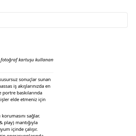
i fotoğraf kartuşu kullanan
n kusursuz sonuçlar sunan
ssas iş akışlarınızda en
e portre baskılarında
şler elde etmeniz için
nı korumasını sağlar.
& play) mantığıyla
yum içinde çalışır.
nizin operasyonlarında