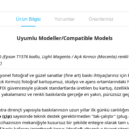
Ürün Bilgisi
Yorumlar
Önerileriniz
Uyumlu Modeller/Compatible Models
00
(Epson T1576 kodlu, Light Magenta / Açık Kırmızı (Macenta) renkl
)
onel fotoğraf ve güzel sanatlar (fine art) baskı ihtiyaçlarınız içi
k Kırmızı) fotoğraf kartuşumuz, stüdyo ve ajans ortamlarındaki ha
FIX güvencesiyle yüksek standartlarda üretilen bu kartuş, özellikl
ı yakalamanız ve renkli baskılarda gerçeğe en yakın, pürüzsüz geçi
ra dirençli yapısıyla baskılarınızın uzun yıllar ilk günkü canlılığı
 (çip)
sayesinde teknik destek gerektirmeden "tak-çalıştır" (plug 
cihazınızın mekaniğiyle kusursuz bir şekilde entegre olarak tam u
f baskı kafasını (printhead) korur. IdeaSoft altyapılı e-ticaret site