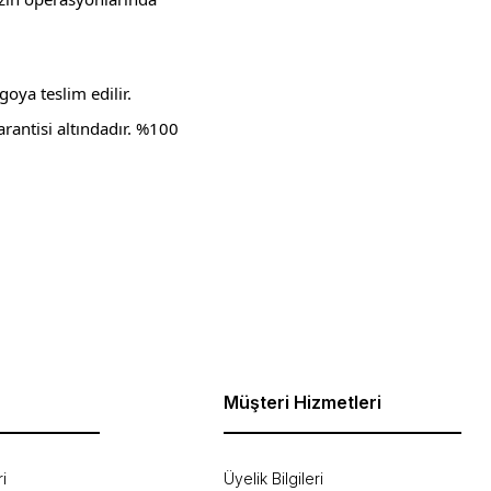
oya teslim edilir.
rantisi altındadır. %100
ebilirsiniz.
Müşteri Hizmetleri
i
Üyelik Bilgileri