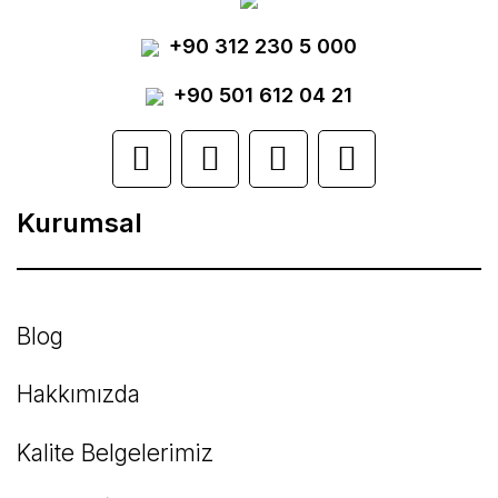
Yorum Yaz
+90 312 230 5 000
Ürün resmi kalitesiz, bozuk veya
görüntülenemiyor.
+90 501 612 04 21
Ürün açıklamasında eksik bilgiler bulunuyor.
Ürün bilgilerinde hatalar bulunuyor.
Kurumsal
Ürün fiyatı diğer sitelerden daha pahalı.
Bu ürüne benzer farklı alternatifler olmalı.
Blog
Hakkımızda
Kalite Belgelerimiz
Gönder