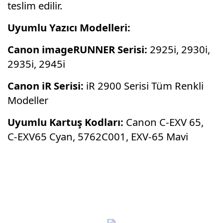
teslim edilir.
Uyumlu Yazıcı Modelleri:
Canon imageRUNNER Serisi:
2925i,
2930i,
2935i,
2945i
Canon iR Serisi:
iR 2900 Serisi Tüm Renkli
Modeller
Uyumlu Kartuş Kodları:
Canon C-EXV 65,
C-EXV65 Cyan,
5762C001,
EXV-65 Mavi
Bu ürünün fiyat bilgisi, resim, ürün
açıklamalarında ve diğer konularda yetersiz
Bu ürüne ilk yorumu siz yapın!
gördüğünüz noktaları öneri formunu kullanarak
tarafımıza iletebilirsiniz.
Görüş ve önerileriniz için teşekkür ederiz.