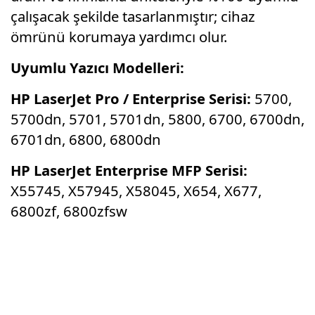
çalışacak şekilde tasarlanmıştır; cihaz
ömrünü korumaya yardımcı olur.
Uyumlu Yazıcı Modelleri:
HP LaserJet Pro / Enterprise Serisi:
5700,
5700dn, 5701, 5701dn, 5800, 6700, 6700dn,
6701dn, 6800, 6800dn
HP LaserJet Enterprise MFP Serisi:
X55745, X57945, X58045, X654, X677,
6800zf, 6800zfsw
Bu ürünün fiyat bilgisi, resim, ürün
açıklamalarında ve diğer konularda yetersiz
Bu ürüne ilk yorumu siz yapın!
gördüğünüz noktaları öneri formunu kullanarak
tarafımıza iletebilirsiniz.