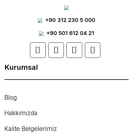
Görüş ve önerileriniz için teşekkür ederiz.
Yorum Yaz
+90 312 230 5 000
Ürün resmi kalitesiz, bozuk veya
görüntülenemiyor.
+90 501 612 04 21
Ürün açıklamasında eksik bilgiler bulunuyor.
Ürün bilgilerinde hatalar bulunuyor.
Kurumsal
Ürün fiyatı diğer sitelerden daha pahalı.
Bu ürüne benzer farklı alternatifler olmalı.
Blog
Hakkımızda
Kalite Belgelerimiz
Gönder