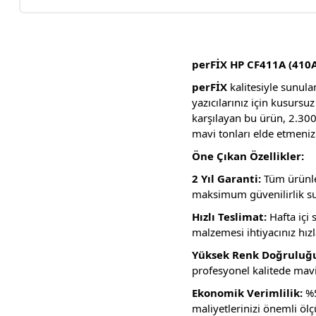
perFİX HP CF411A (410A)
perFİX
kalitesiyle sunul
yazıcılarınız için kusursu
karşılayan bu ürün, 2.300
mavi tonları elde etmenizi
Öne Çıkan Özellikler:
2 Yıl Garanti:
Tüm ürünle
maksimum güvenilirlik su
Hızlı Teslimat:
Hafta içi 
malzemesi ihtiyacınız hızla
Yüksek Renk Doğruluğ
profesyonel kalitede mavi
Ekonomik Verimlilik:
%5
maliyetlerinizi önemli öl