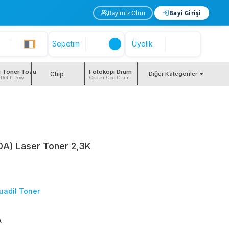
Bayimiz Olun
Bayi Girişi
Sepetim
Üyelik
i Toner Tozu
Fotokopi Drum
Chip
Diğer Kategoriler
 Refill Pow
Copier Opc Drum
0A) Laser Toner 2,3K
uadil Toner
A