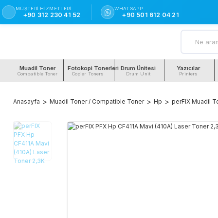
MÜŞTERI HIZMETLERI
WHATSAPP
+90 312 230 41 52
+90 501 612 04 21
Muadil Toner
Fotokopi Tonerleri
Drum Ünitesi
Yazıcılar
Compatible Toner
Copier Toners
Drum Unit
Printers
Anasayfa
Muadil Toner / Compatible Toner
Hp
perFIX Muadil T