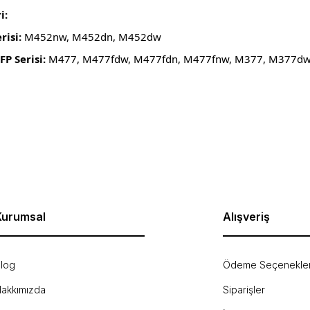
i:
risi:
M452nw, M452dn, M452dw
P Serisi:
M477, M477fdw, M477fdn, M477fnw, M377, M377d
rda yetersiz gördüğünüz noktaları öneri formunu kullanarak tarafımıza ilet
Bu ürüne ilk yorumu siz yapın!
Yorum Yaz
Kurumsal
Alışveriş
log
Ödeme Seçenekler
akkımızda
Siparişler
Gönder