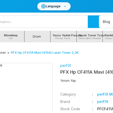
Language
Blog
Mürekkep
Yazıcı Yedek Parçası
Siyah Toner Tozu
Renkl
Drum
Ink
Printer Parts
Mono Refill Powder
Colour
oner
PFX Hp CF411A Mavi (410A) Laser Toner 2,3K
perFIX
PFX Hp CF411A Mavi (41
Yorum Yap
Category
perFIX M
Brand
perFIX
Stock Code
PFCF411