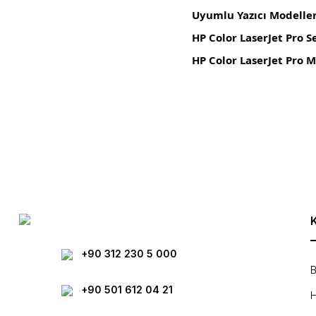
Uyumlu Yazıcı Modeller
HP Color LaserJet Pro Se
HP Color LaserJet Pro MF
Bu ürünün fiyat bilgisi, resim, ürün açıklamalarında ve diğer konula
Görüş ve önerileriniz için teşekkür ederiz.
Ürün resmi kalitesiz, bozuk veya görüntülenemiyor.
Ürün açıklamasında eksik bilgiler bulunuyor.
Ürün bilgilerinde hatalar bulunuyor.
Ürün fiyatı diğer sitelerden daha pahalı.
Bu ürüne benzer farklı alternatifler olmalı.
+90 312 230 5 000
B
+90 501 612 04 21
H