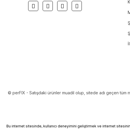
K
M
Ş
Ş
İ
© perFIX - Satışdaki ürünler muadil olup, sitede adı geçen tüm mark
Bu internet sitesinde, kullanıcı deneyimini geliştirmek ve internet sitesin