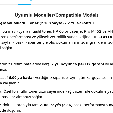
Uyumlu Modeller/Compatible Models
 Mavi Muadil Toner (2.300 Sayfa) – 2 Yıl Garantili
an bu mavi (cyan) muadil toner, HP Color LaserJet Pro M452 ve M4
z renk performansı ve yüksek verimlilik sunar. Orijinal HP
CF411A 
 sayfalık baskı kapasitesiyle ofis dökümanlarınızda, grafikleriniz
 sağlar.
rimiz üretim hatalarına karşı
2 yıl boyunca perFİX garantisi
al
nar.
saat
16:00’ya kadar
verdiğiniz siparişler aynı gün kargoya teslim 
 karşılanır.
u:
Özel formüllü toner tozu sayesinde kağıt üzerinde dökülme ya
 baskılar almanızı sağlar.
 doluluk oranıyla tam
2.300 sayfa (2.3K)
baskı performansı suna
çüde düşürür.