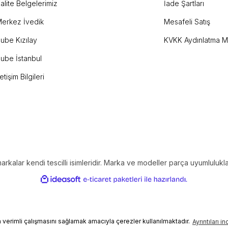
alite Belgelerimiz
İade Şartları
erkez İvedik
Mesafeli Satış
ube Kızılay
KVKK Aydınlatma M
ube İstanbul
letişim Bilgileri
alar kendi tescilli isimleridir. Marka ve modeller parça uyumlulukların
ile
ideasoft
e-
hazırlandı.
ticaret
paketleri
in verimli çalışmasını sağlamak amacıyla çerezler kullanılmaktadır.
Ayrıntıları i