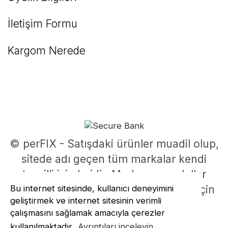
İletişim Formu
Kargom Nerede
© perFIX - Satışdaki ürünler muadil olup,
sitede adı geçen tüm markalar kendi
tescilli isimleridir. Marka ve modeller
Bu internet sitesinde, kullanıcı deneyimini
parça uyumluluklarının belirlenmesi için
geliştirmek ve internet sitesinin verimli
kullanılmıştır.
çalışmasını sağlamak amacıyla çerezler
ile
ideasoft
e-
kullanılmaktadır.
Ayrıntıları inceleyin.