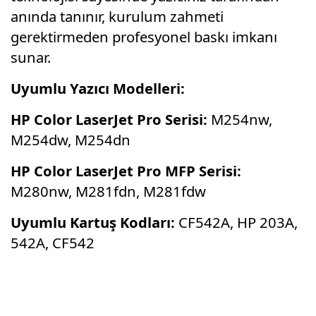
anında tanınır, kurulum zahmeti
gerektirmeden profesyonel baskı imkanı
sunar.
Uyumlu Yazıcı Modelleri:
HP Color LaserJet Pro Serisi:
M254nw,
M254dw, M254dn
HP Color LaserJet Pro MFP Serisi:
M280nw, M281fdn, M281fdw
Uyumlu Kartuş Kodları:
CF542A, HP 203A,
542A, CF542
Bu ürünün fiyat bilgisi, resim, ürün
açıklamalarında ve diğer konularda yetersiz
Bu ürüne ilk yorumu siz yapın!
gördüğünüz noktaları öneri formunu kullanarak