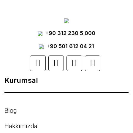
tarafımıza iletebilirsiniz.
Görüş ve önerileriniz için teşekkür ederiz.
Yorum Yaz
+90 312 230 5 000
Ürün resmi kalitesiz, bozuk veya
görüntülenemiyor.
+90 501 612 04 21
Ürün açıklamasında eksik bilgiler bulunuyor.
Ürün bilgilerinde hatalar bulunuyor.
Kurumsal
Ürün fiyatı diğer sitelerden daha pahalı.
Bu ürüne benzer farklı alternatifler olmalı.
Blog
Hakkımızda