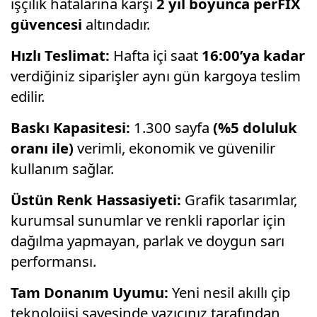
işçilik hatalarına karşı
2 yıl boyunca perFİX
güvencesi
altındadır.
Hızlı Teslimat:
Hafta içi saat
16:00’ya kadar
verdiğiniz siparişler aynı gün kargoya teslim
edilir.
Baskı Kapasitesi:
1.300 sayfa
(%5 doluluk
oranı ile)
verimli, ekonomik ve güvenilir
kullanım sağlar.
Üstün Renk Hassasiyeti:
Grafik tasarımlar,
kurumsal sunumlar ve renkli raporlar için
dağılma yapmayan, parlak ve doygun sarı
performansı.
Tam Donanım Uyumu:
Yeni nesil akıllı çip
teknolojisi sayesinde yazıcınız tarafından