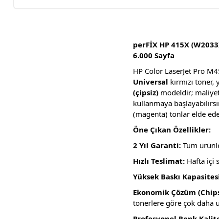
perFİX HP 415X (W2033X
6.000 Sayfa
HP Color LaserJet Pro M45
Universal
kırmızı toner,
(çipsiz)
modeldir; maliyet
kullanmaya başlayabilirsin
(magenta) tonlar elde ede
Öne Çıkan Özellikler:
2 Yıl Garanti:
Tüm ürünler
Hızlı Teslimat:
Hafta içi 
Yüksek Baskı Kapasitesi
Ekonomik Çözüm (Chips
tonerlere göre çok daha 
Profesyonel Renk Kalite