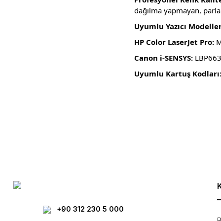
dağılma yapmayan, parla
Uyumlu Yazıcı Modeller
HP Color LaserJet Pro:
M
Canon i-SENSYS:
LBP663
Uyumlu Kartuş Kodları
Bu ürünün fiyat bilgisi, resim, ürün açıklamalarında ve diğer konula
Görüş ve önerileriniz için teşekkür ederiz.
Ürün resmi kalitesiz, bozuk veya görüntülenemiyor.
Ürün açıklamasında eksik bilgiler bulunuyor.
Ürün bilgilerinde hatalar bulunuyor.
Ürün fiyatı diğer sitelerden daha pahalı.
Bu ürüne benzer farklı alternatifler olmalı.
+90 312 230 5 000
B