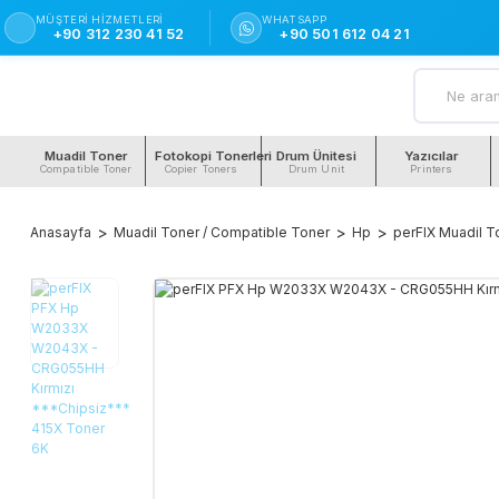
MÜŞTERI HIZMETLERI
WHATSAPP
+90 312 230 41 52
+90 501 612 04 21
Muadil Toner
Fotokopi Tonerleri
Drum Ünitesi
Yazıcılar
Compatible Toner
Copier Toners
Drum Unit
Printers
Anasayfa
Muadil Toner / Compatible Toner
Hp
perFIX Muadil T