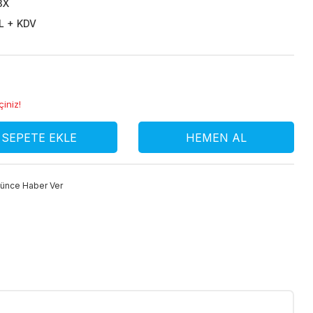
3X
L + KDV
çiniz!
SEPETE EKLE
HEMEN AL
şünce Haber Ver