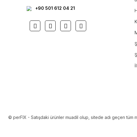
+90 501 612 04 21
H
K
M
Ş
Ş
İ
© perFIX - Satışdaki ürünler muadil olup, sitede adı geçen tüm mark