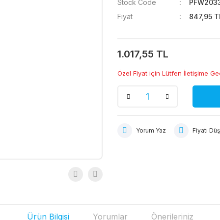
Stock Code
PFW203
Fiyat
847,95 T
1.017,55 TL
Özel Fiyat için Lütfen İletişime Ge
Yorum Yaz
Fiyatı Dü
Ürün Bilgisi
Yorumlar
Önerileriniz