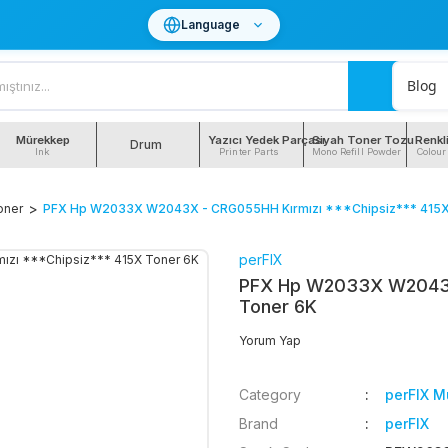
Language
Blog
Mürekkep
Yazıcı Yedek Parçası
Siyah Toner Tozu
Renkl
Drum
Ink
Printer Parts
Mono Refill Powder
Colour
oner
PFX Hp W2033X W2043X - CRG055HH Kırmızı ***Chipsiz*** 415X
perFIX
PFX Hp W2033X W2043X 
Toner 6K
Yorum Yap
Category
perFIX M
Brand
perFIX