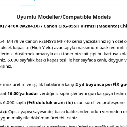
Uyumlu Modeller/Compatible Models
) / 416X (W2043X) / Canon CRG-055H Kırmızı (Magenta) Chi
4, M479 ve Canon i-SENSYS MF740 serisi yazıcılarınız için özel o
 yüksek kapasite (High Yield) avantajıyla maksimum baskı verimlil
lerinizi düşürmek amacıyla eski tonerinize ait çipi bu kartuşa ko
iz. 6.000 sayfalık baskı kapasitesi ile her sayfada canlı, doygun 
rsiniz.
imiz üretim ve işçilik hatalarına karşı
2 yıl boyunca perFİX gü
saat
16:00’ya kadar
verdiğiniz siparişler aynı gün kargoya teslim e
:
6.000 sayfa
(%5 doluluk oranı ile)
uzun süreli ve profesyonel 
iz):
Çipsiz yapısı sayesinde, baskı kalitesinden ödün vermeden ori
uygun maliyetle döküman üretebilirsiniz.
si:
Kurumsal sunumlar, pazarlama broşürleri ve grafik yoğunluk