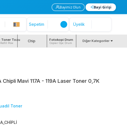
Bayimiz Olun
Bayi Girişi
Sepetim
Üyelik
i Toner Tozu
Fotokopi Drum
Chip
Diğer Kategoriler
 Refill Pow
Copier Opc Drum
hipli Mavi 117A - 119A Laser Toner 0,7K
uadil Toner
A_CHİPLİ