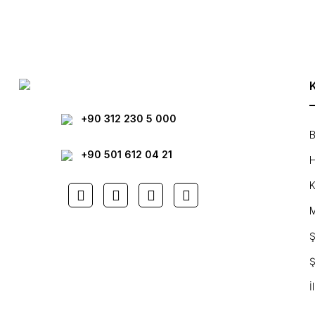
Ürün açıklamasında eksik bilgiler bulunuyor.
Ürün bilgilerinde hatalar bulunuyor.
Ürün fiyatı diğer sitelerden daha pahalı.
Bu ürüne benzer farklı alternatifler olmalı.
+90 312 230 5 000
B
+90 501 612 04 21
H
K
M
Ş
Ş
İ