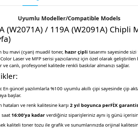
Uyumlu Modeller/Compatible Models
A (W2071A) / 119A (W2091A) Chipli 
fa)
n bu mavi (cyan) muadil toner,
hazır çipli
tasarımı sayesinde sizi 
olor Laser ve MFP serisi yazıcılarınız için özel olarak geliştirilen 
r ve canlı, profesyonel kalitede renkli baskılar almanızı sağlar.
ikler:
:
En güncel yazılımlarla %100 uyumlu akıllı çipi sayesinde çip a
ya başlar.
hataları ve renk kalitesine karşı
2 yıl boyunca perFİX garantis
i saat
16:00’ya kadar
verdiğiniz siparişleriniz aynı iş günü içerisi
k kaliteli toner tozu ile grafik ve sunumlarınızda orijinal kalites