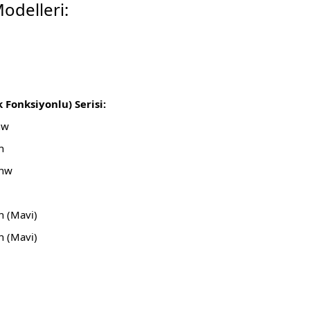
odelleri:
 Fonksiyonlu) Serisi:
nw
n
fnw
n (Mavi)
n (Mavi)
rda yetersiz gördüğünüz noktaları öneri formunu kullanarak tarafımıza ilet
Bu ürüne ilk yorumu siz yapın!