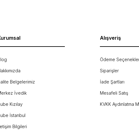
Yorum Yaz
Kurumsal
Alışveriş
log
Ödeme Seçenekler
akkımızda
Siparişler
Gönder
alite Belgelerimiz
İade Şartları
erkez İvedik
Mesafeli Satış
ube Kızılay
KVKK Aydınlatma M
ube İstanbul
letişim Bilgileri