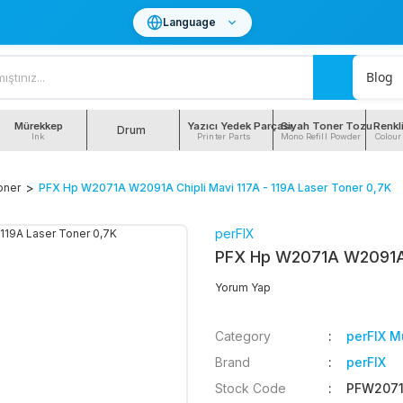
Language
Blog
Mürekkep
Yazıcı Yedek Parçası
Siyah Toner Tozu
Renkl
Drum
Ink
Printer Parts
Mono Refill Powder
Colour
oner
PFX Hp W2071A W2091A Chipli Mavi 117A - 119A Laser Toner 0,7K
perFIX
PFX Hp W2071A W2091A C
Yorum Yap
Category
perFIX M
Brand
perFIX
Stock Code
PFW2071