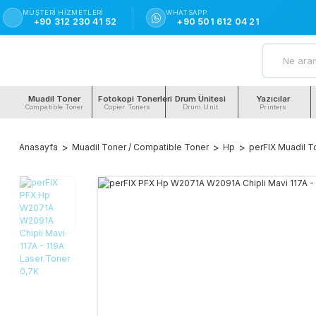
MÜŞTERI HIZMETLERI
WHATSAPP
+90 312 230 41 52
+90 501 612 04 21
Muadil Toner
Fotokopi Tonerleri
Drum Ünitesi
Yazıcılar
Compatible Toner
Copier Toners
Drum Unit
Printers
Anasayfa
Muadil Toner / Compatible Toner
Hp
perFIX Muadil T