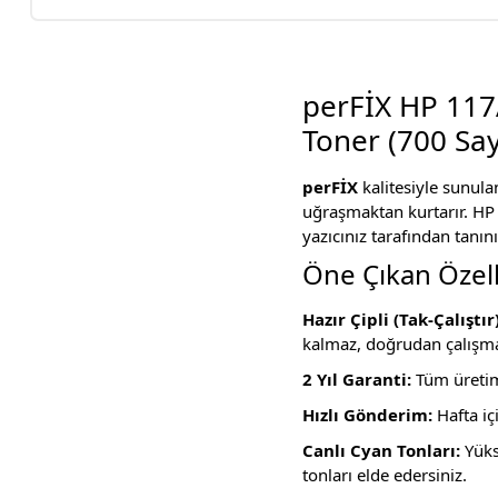
perFİX HP 117
Toner (700 Say
perFİX
kalitesiyle sunula
uğraşmaktan kurtarır. HP C
yazıcınız tarafından tanını
Öne Çıkan Özell
Hazır Çipli (Tak-Çalıştır)
kalmaz, doğrudan çalışma
2 Yıl Garanti:
Tüm üretim 
Hızlı Gönderim:
Hafta iç
Canlı Cyan Tonları:
Yükse
tonları elde edersiniz.