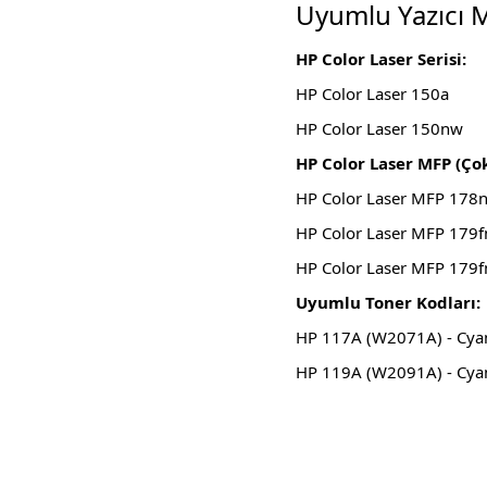
Uyumlu Yazıcı M
HP Color Laser Serisi:
HP Color Laser 150a
HP Color Laser 150nw
HP Color Laser MFP (Çok
HP Color Laser MFP 178
HP Color Laser MFP 179f
HP Color Laser MFP 179
Uyumlu Toner Kodları:
HP 117A (W2071A) - Cya
HP 119A (W2091A) - Cya
Bu ürünün fiyat bilgisi, resim, ürün açıklamalarında ve diğer konula
Görüş ve önerileriniz için teşekkür ederiz.
Ürün resmi kalitesiz, bozuk veya görüntülenemiyor.